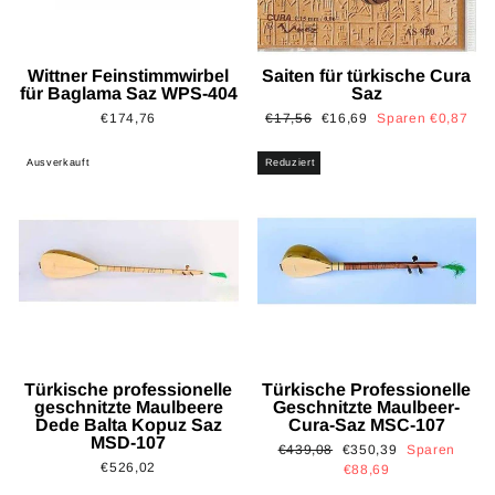
Wittner Feinstimmwirbel
Saiten für türkische Cura
für Baglama Saz WPS-404
Saz
Normaler
Sonderpreis
€174,76
€17,56
€16,69
Sparen €0,87
Preis
Ausverkauft
Reduziert
Türkische professionelle
Türkische Professionelle
geschnitzte Maulbeere
Geschnitzte Maulbeer-
Dede Balta Kopuz Saz
Cura-Saz MSC-107
MSD-107
Normaler
Sonderpreis
€439,08
€350,39
Sparen
€526,02
Preis
€88,69