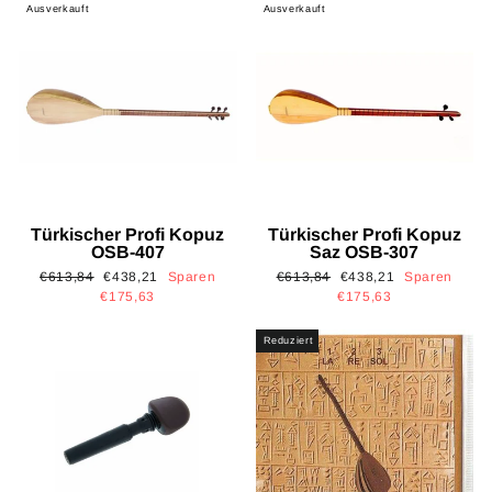
Ausverkauft
Ausverkauft
Türkischer Profi Kopuz
Türkischer Profi Kopuz
OSB-407
Saz OSB-307
Normaler
Sonderpreis
Normaler
Sonderpreis
€613,84
€438,21
Sparen
€613,84
€438,21
Sparen
Preis
Preis
€175,63
€175,63
Reduziert