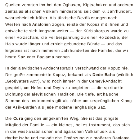
Quellen verorten ihn bei den Oghusen, Kiptschaken und anderen
zentralasiatischen Völkern mindestens seit dem 6. Jahrhundert,
wahrscheinlich früher. Als türkische Bevölkerungen nach
Westen nach Anatolien zogen, reiste der Kopuz mit ihnen und
entwickelte sich langsam weiter — der Kürbiskorpus wurde zu
einer Holzschale, die Fellbespannung zu einer Holzdecke, der
Hals wurde länger und erhielt gebundene Bünde — und das
Ergebnis ist nach mehreren Jahrhunderten die Familie, die wir
heute Saz oder Baglama nennen.
In der alevitischen Andachtspraxis verschwand der Kopuz nie.
Der große zeremonielle Kopuz, bekannt als
Dede Balta
(wörtlich
„Großvaters Axt“), wird noch immer in der Cemevi-Andacht
gespielt, um Nefes und Deyis zu begleiten — die spirituelle
Dichtung der alevitischen Tradition. Die tiefe, archaische
Stimme des Instruments gilt als näher am ursprünglichen Klang
der Asik-Barden als jede moderne langhalsige Saz.
Die
Cura
ging den umgekehrten Weg. Sie ist das jüngste
Mitglied der Familie — ein kleines, helles Instrument, das sich
in der west-anatolischen und ägäischen Volksmusik als
rhythmische und melodische Ergänzung zur größeren Baglama