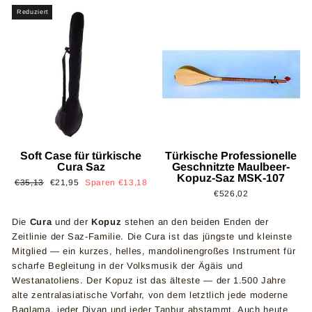
Reduziert
Soft Case für türkische
Türkische Professionelle
Cura Saz
Geschnitzte Maulbeer-
Kopuz-Saz MSK-107
Normaler
Sonderpreis
€35,13
€21,95
Sparen €13,18
€526,02
Preis
Die
Cura
und der
Kopuz
stehen an den beiden Enden der
Zeitlinie der Saz-Familie. Die Cura ist das jüngste und kleinste
Mitglied — ein kurzes, helles, mandolinengroßes Instrument für
scharfe Begleitung in der Volksmusik der Ägäis und
Westanatoliens. Der Kopuz ist das älteste — der 1.500 Jahre
alte zentralasiatische Vorfahr, von dem letztlich jede moderne
Baglama, jeder Divan und jeder Tanbur abstammt. Auch heute