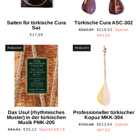
Saiten für türkische Cura
Türkische Cura ASC-302
Saz
Normaler
Sonderpreis
€262,57
€219,53
Sparen
€17,48
Preis
€43,04
Reduziert
Reduziert
Das Usul (rhythmisches
Professioneller türkischer
Muster) in der türkischen
Kopuz MKK-304
Musik PMK-205
Normaler
Sonderpreis
€701,66
€613,84
Sparen
Normaler
Sonderpreis
€43,91
€35,12
Sparen €8,79
Preis
€87,82
Preis