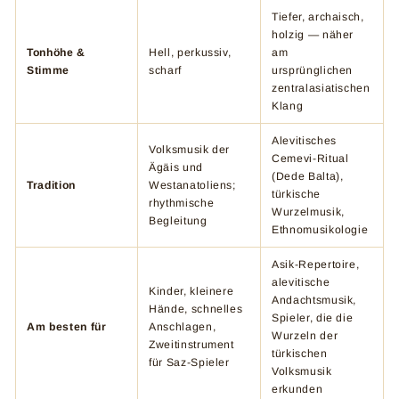
Tiefer, archaisch,
holzig — näher
Tonhöhe &
Hell, perkussiv,
am
Stimme
scharf
ursprünglichen
zentralasiatischen
Klang
Alevitisches
Volksmusik der
Cemevi-Ritual
Ägäis und
(Dede Balta),
Tradition
Westanatoliens;
türkische
rhythmische
Wurzelmusik,
Begleitung
Ethnomusikologie
Asik-Repertoire,
alevitische
Kinder, kleinere
Andachtsmusik,
Hände, schnelles
Spieler, die die
Am besten für
Anschlagen,
Wurzeln der
Zweitinstrument
türkischen
für Saz-Spieler
Volksmusik
erkunden