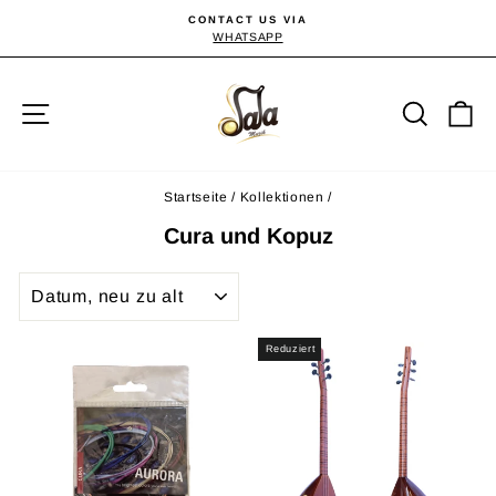
Direkt
CONTACT US VIA
zum
WHATSAPP
Pause
Diashow
Inhalt
Seitennavigation
Suche
E
Startseite
/
Kollektionen
/
Cura und Kopuz
SORTIEREN
Reduziert