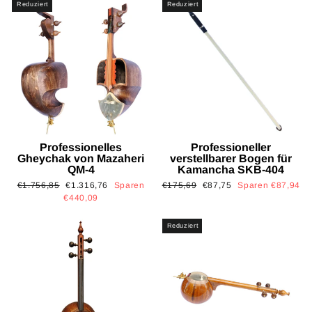
Reduziert
Reduziert
Professionelles
Professioneller
Gheychak von Mazaheri
verstellbarer Bogen für
QM-4
Kamancha SKB-404
Normaler
Sonderpreis
Normaler
Sonderpreis
€1.756,85
€1.316,76
Sparen
€175,69
€87,75
Sparen €87,94
Preis
Preis
€440,09
Reduziert