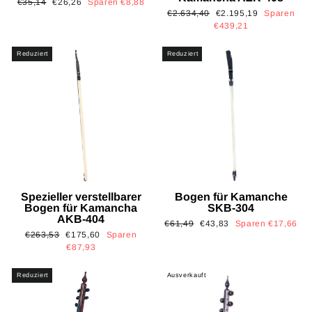
Normaler
Sonderpreis
€35,14
€26,26
Sparen €8,88
Normaler
Sonderpreis
€2.634,40
€2.195,19
Sparen
Preis
Preis
€439,21
Reduziert
Reduziert
Spezieller verstellbarer
Bogen für Kamanche
Bogen für Kamancha
SKB-304
AKB-404
Normaler
Sonderpreis
€61,49
€43,83
Sparen €17,66
Normaler
Sonderpreis
€263,53
€175,60
Sparen
Preis
Preis
€87,93
Reduziert
Ausverkauft