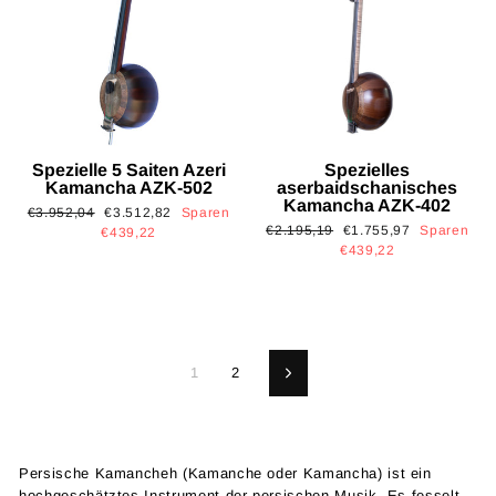
Spezielle 5 Saiten Azeri
Spezielles
Kamancha AZK-502
aserbaidschanisches
Kamancha AZK-402
Normaler
Sonderpreis
€3.952,04
€3.512,82
Sparen
Normaler
Sonderpreis
€2.195,19
€1.755,97
Sparen
Preis
€439,22
Preis
€439,22
1
2
Vorwärts
Persische Kamancheh (Kamanche oder Kamancha) ist ein
hochgeschätztes Instrument der persischen Musik. Es fesselt