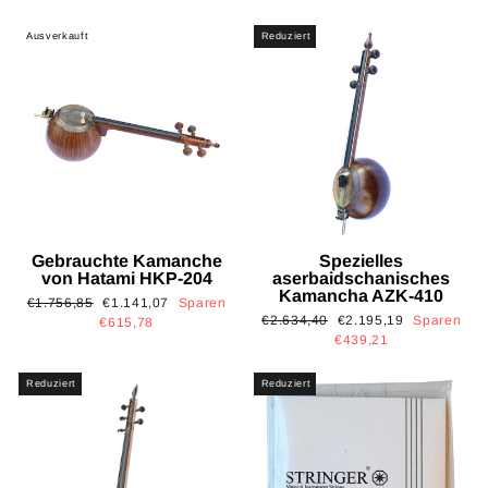
Ausverkauft
Reduziert
Gebrauchte Kamanche
Spezielles
von Hatami HKP-204
aserbaidschanisches
Kamancha AZK-410
Normaler
Sonderpreis
€1.756,85
€1.141,07
Sparen
Normaler
Sonderpreis
€2.634,40
€2.195,19
Sparen
Preis
€615,78
Preis
€439,21
Reduziert
Reduziert