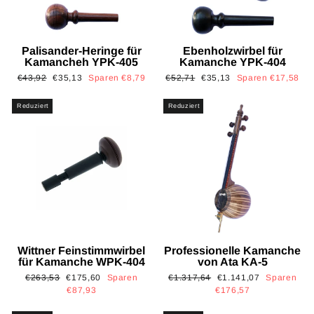
Palisander-Heringe für
Ebenholzwirbel für
Kamancheh YPK-405
Kamanche YPK-404
Normaler
Sonderpreis
Normaler
Sonderpreis
€43,92
€35,13
Sparen €8,79
€52,71
€35,13
Sparen €17,58
Preis
Preis
Reduziert
Reduziert
Wittner Feinstimmwirbel
Professionelle Kamanche
für Kamanche WPK-404
von Ata KA-5
Normaler
Sonderpreis
Normaler
Sonderpreis
€263,53
€175,60
Sparen
€1.317,64
€1.141,07
Sparen
Preis
Preis
€87,93
€176,57