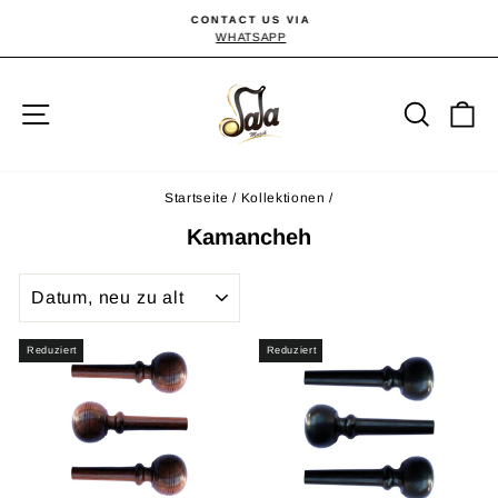
Direkt
CONTACT US VIA
zum
WHATSAPP
Pause
Diashow
Inhalt
Seitennavigation
Suche
E
Startseite
/
Kollektionen
/
Kamancheh
SORTIEREN
Reduziert
Reduziert