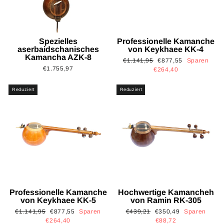
Spezielles
Professionelle Kamanche
aserbaidschanisches
von Keykhaee KK-4
Kamancha AZK-8
Normaler
Sonderpreis
€1.141,95
€877,55
Sparen
€1.755,97
Preis
€264,40
Reduziert
Reduziert
Professionelle Kamanche
Hochwertige Kamancheh
von Keykhaee KK-5
von Ramin RK-305
Normaler
Sonderpreis
Normaler
Sonderpreis
€1.141,95
€877,55
Sparen
€439,21
€350,49
Sparen
Preis
Preis
€264,40
€88,72