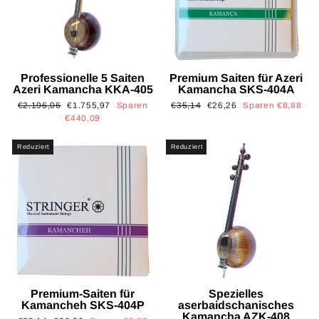
Professionelle 5 Saiten
Premium Saiten für Azeri
Azeri Kamancha KKA-405
Kamancha SKS-404A
Normaler
Sonderpreis
Normaler
Sonderpreis
€2.196,06
€1.755,97
Sparen
€35,14
€26,26
Sparen €8,88
Preis
Preis
€440,09
Reduziert
Reduziert
Premium-Saiten für
Spezielles
Kamancheh SKS-404P
aserbaidschanisches
Kamancha AZK-408