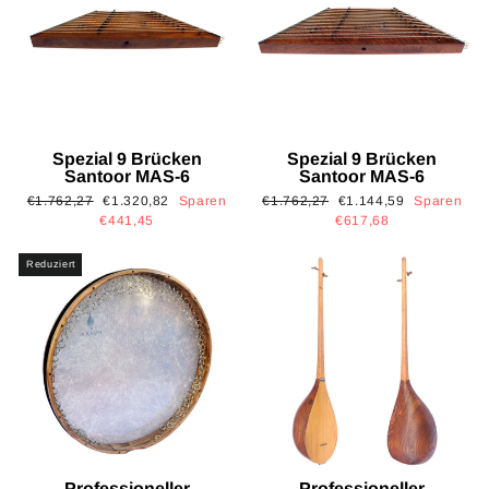
Spezial 9 Brücken
Spezial 9 Brücken
Santoor MAS-6
Santoor MAS-6
Normaler
Sonderpreis
Normaler
Sonderpreis
€1.762,27
€1.320,82
Sparen
€1.762,27
€1.144,59
Sparen
Preis
Preis
€441,45
€617,68
Reduziert
Professioneller
Professioneller