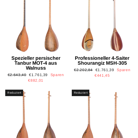
Spezieller persischer
Professioneller 4-Saiter
Tanbur MOT-4 aus
Shourangiz MSH-305
Walnuss
Normaler
Sonderpreis
€2.202,84
€1.761,39
Sparen
Normaler
Sonderpreis
€2.643,40
€1.761,39
Sparen
Preis
€441,45
Preis
€882,01
Reduziert
Reduziert