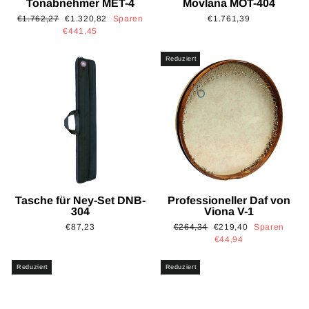
Tonabnehmer MET-4
Movlana MOT-404
Normaler
Sonderpreis
€1.762,27
€1.320,82
Sparen
€1.761,39
Preis
€441,45
Reduziert
Tasche für Ney-Set DNB-
Professioneller Daf von
304
Viona V-1
Normaler
Sonderpreis
€87,23
€264,34
€219,40
Sparen
Preis
€44,94
Reduziert
Reduziert