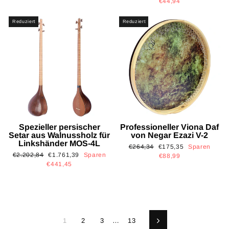
Preis
€44,94
Reduziert
Reduziert
Spezieller persischer
Professioneller Viona Daf
Setar aus Walnussholz für
von Negar Ezazi V-2
Linkshänder MOS-4L
Normaler
Sonderpreis
€264,34
€175,35
Sparen
Normaler
Sonderpreis
€2.202,84
€1.761,39
Sparen
Preis
€88,99
Preis
€441,45
1
2
3
…
13
Vorwärts