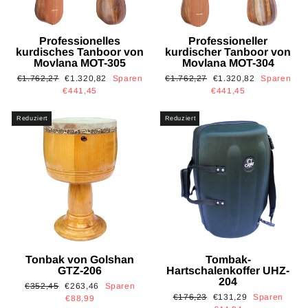
Professionelles
Professioneller
kurdisches Tanboor von
kurdischer Tanboor von
Movlana MOT-305
Movlana MOT-304
Normaler
Sonderpreis
Normaler
Sonderpreis
€1.762,27
€1.320,82
Sparen
€1.762,27
€1.320,82
Sparen
Preis
Preis
€441,45
€441,45
Reduziert
Reduziert
Tonbak von Golshan
Tombak-
GTZ-206
Hartschalenkoffer UHZ-
204
Normaler
Sonderpreis
€352,45
€263,46
Sparen
Normaler
Sonderpreis
€176,23
€131,29
Sparen
Preis
€88,99