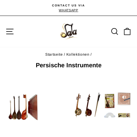
Direkt
CONTACT US VIA
zum
WHATSAPP
Pause
Diashow
Inhalt
Seitennavigation
Suche
E
Startseite
/
Kollektionen
/
Persische Instrumente