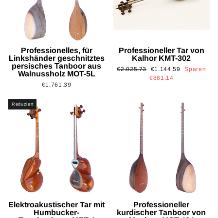
Professionelles, für
Professioneller Tar von
Linkshänder geschnitztes
Kalhor KMT-302
persisches Tanboor aus
Normaler
Sonderpreis
€2.025,73
€1.144,59
Sparen
Walnussholz MOT-5L
Preis
€881,14
€1.761,39
Reduziert
Elektroakustischer Tar mit
Professioneller
Humbucker-
kurdischer Tanboor von