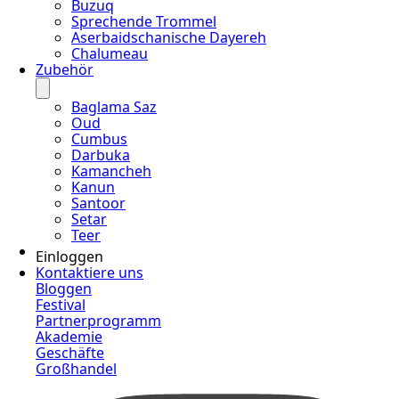
Buzuq
Sprechende Trommel
Aserbaidschanische Dayereh
Chalumeau
Zubehör
Baglama Saz
Oud
Cumbus
Darbuka
Kamancheh
Kanun
Santoor
Setar
Teer
Einloggen
Kontaktiere uns
Bloggen
Festival
Partnerprogramm
Akademie
Geschäfte
Großhandel