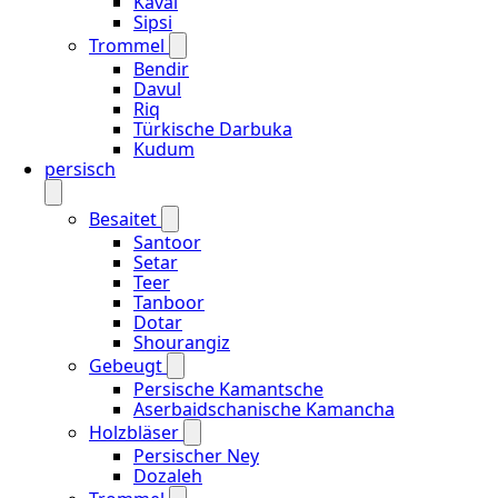
Kaval
Sipsi
Trommel
Bendir
Davul
Riq
Türkische Darbuka
Kudum
persisch
Besaitet
Santoor
Setar
Teer
Tanboor
Dotar
Shourangiz
Gebeugt
Persische Kamantsche
Aserbaidschanische Kamancha
Holzbläser
Persischer Ney
Dozaleh