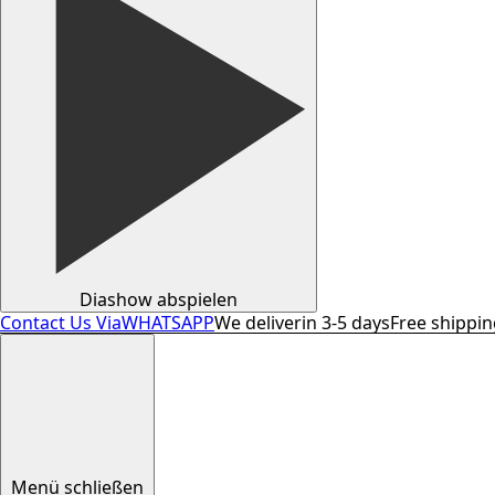
Diashow abspielen
Contact Us Via
WHATSAPP
We deliver
in 3-5 days
Free shippi
Menü schließen