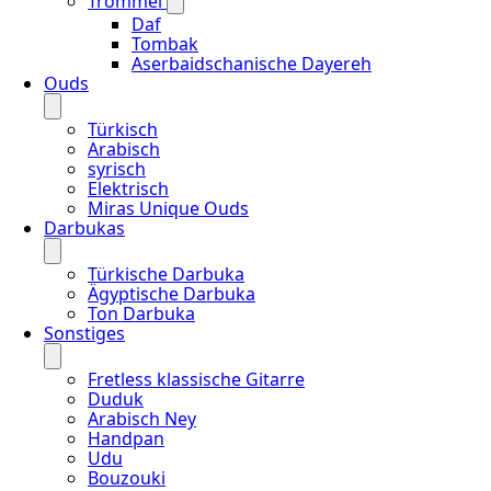
Trommel
Daf
Tombak
Aserbaidschanische Dayereh
Ouds
Türkisch
Arabisch
syrisch
Elektrisch
Miras Unique Ouds
Darbukas
Türkische Darbuka
Ägyptische Darbuka
Ton Darbuka
Sonstiges
Fretless klassische Gitarre
Duduk
Arabisch Ney
Handpan
Udu
Bouzouki