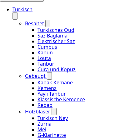
Türkisch
Besaitet
Türkisches Oud
Saz Baglama
Elektrischer Saz
Cumbus
Kanun
Louta
Tanbur
Cura und Kopuz
Gebeugt
Kabak Kemane
Kemenz
Yaylı Tanbur
Klassische Kemence
Rebab
Holzbläser
Türkisch Ney
Zurna
Mei
G-Klarinette