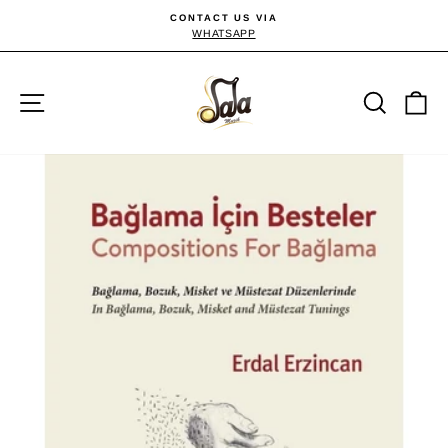
Direkt
CONTACT US VIA
zum
WHATSAPP
Pause
Diashow
Inhalt
Seitennavigation
Suche
E