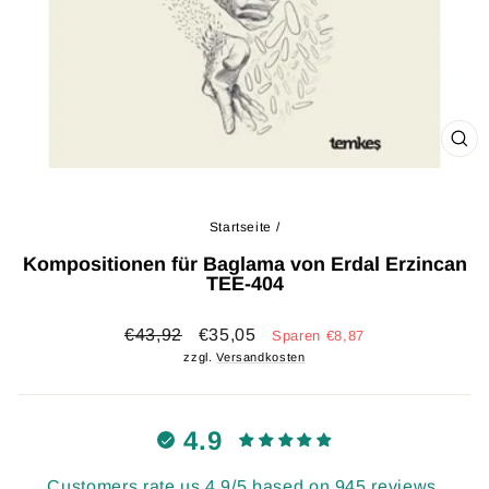
SCH
ESC
Startseite
/
Kompositionen für Baglama von Erdal Erzincan
TEE-404
Normaler
Sonderpreis
€43,92
€35,05
Sparen €8,87
Preis
zzgl.
Versandkosten
4.9
Customers rate us 4.9/5 based on 945 reviews.