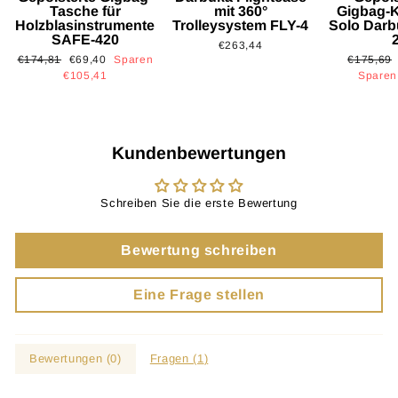
Tasche für
mit 360°
Gigbag-K
Holzblasinstrumente
Trolleysystem FLY-4
Solo Dar
SAFE-420
€263,44
Normaler
Sonderpreis
Normaler
€174,81
€69,40
Sparen
€175,69
Preis
Preis
€105,41
Sparen
Kundenbewertungen
Schreiben Sie die erste Bewertung
Bewertung schreiben
Eine Frage stellen
Bewertungen (
0
)
Fragen (
1
)