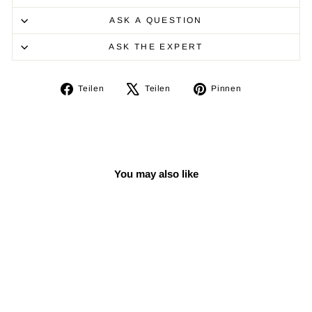
ASK A QUESTION
ASK THE EXPERT
Auf
Auf
Auf
Teilen
Teilen
Pinnen
Facebook
X
Pinterest
teilen
twittern
pinnen
You may also like
Reduziert