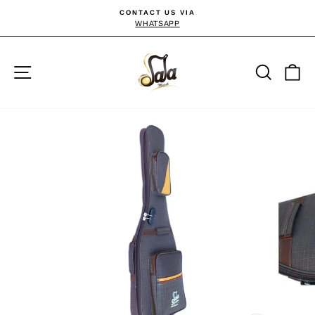
Direkt
CONTACT US VIA
zum
WHATSAPP
Pause
Diashow
Inhalt
Seitennavigation
Suche
E