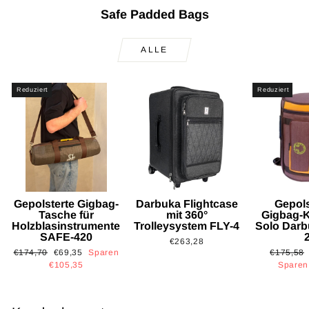
Safe Padded Bags
ALLE
Reduziert
Reduziert
Gepolsterte Gigbag-
Darbuka Flightcase
Gepols
Tasche für
mit 360°
Gigbag-K
Holzblasinstrumente
Trolleysystem FLY-4
Solo Dar
SAFE-420
€263,28
Normaler
Sonderpreis
Normaler
€174,70
€69,35
Sparen
€175,58
Preis
Preis
€105,35
Sparen