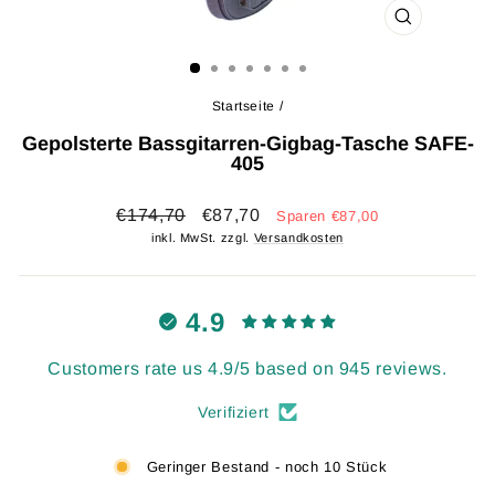
SCHLIESSEN 
ESC)
Startseite
/
Gepolsterte Bassgitarren-Gigbag-Tasche SAFE-
405
Normaler
Sonderpreis
€174,70
€87,70
Sparen €87,00
Preis
inkl. MwSt. zzgl.
Versandkosten
4.9
Customers rate us 4.9/5 based on 945 reviews.
Verifiziert
Geringer Bestand - noch 10 Stück