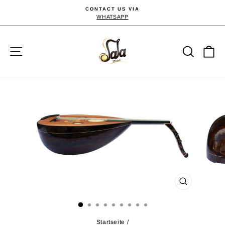
Direkt
CONTACT US VIA
zum
WHATSAPP
Pause
Diashow
Inhalt
Seitennavigation
Suche
E
SCHLIESSEN 
ESC)
Startseite
/