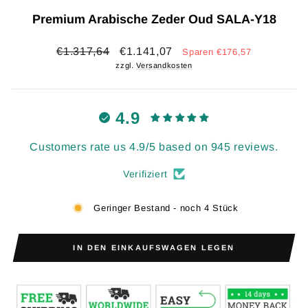
Premium Arabische Zeder Oud SALA-Y18
Normaler
Sonderpreis
€1.317,64
€1.141,07
Sparen €176,57
Preis
zzgl.
Versandkosten
4.9
Customers rate us 4.9/5 based on 945 reviews.
Verifiziert
Geringer Bestand - noch 4 Stück
IN DEN EINKAUFSWAGEN LEGEN