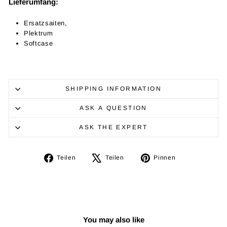
Lieferumfang:
Ersatzsaiten,
Plektrum
Softcase
SHIPPING INFORMATION
ASK A QUESTION
ASK THE EXPERT
Auf
Auf
Auf
Teilen
Teilen
Pinnen
Facebook
X
Pinterest
teilen
twittern
pinnen
You may also like