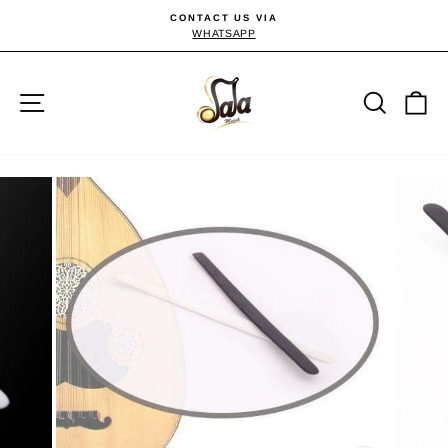
Passer
CONTACT US VIA
au
WHATSAPP
Diaporama
Pause
contenu
Navigation
Reche
P