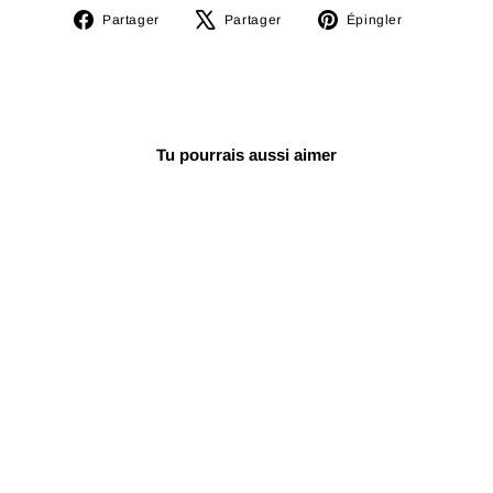
Partager
Tweeter
Épingler
Partager
Partager
Épingler
sur
sur
sur
Facebook
X
Pinterest
Tu pourrais aussi aimer
10x Risha Pour Oud
Ou Cumbus
€11,39