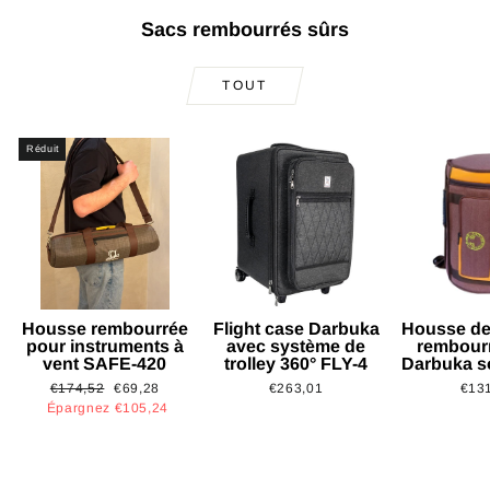
Sacs rembourrés sûrs
TOUT
Réduit
Housse rembourrée
Flight case Darbuka
Housse de
pour instruments à
avec système de
rembour
vent SAFE-420
trolley 360° FLY-4
Darbuka s
Prix
Prix
€174,52
€69,28
€263,01
€13
régulier
réduit
Épargnez €105,24