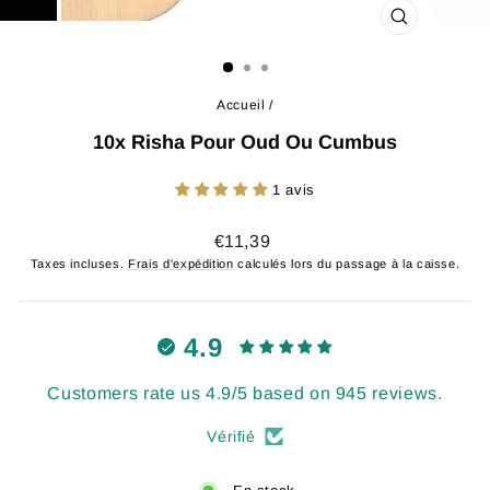
FERMER
(ESC)
Accueil
/
10x Risha Pour Oud Ou Cumbus
1 avis
Prix
€11,39
régulier
Taxes incluses.
Frais d'expédition
calculés lors du passage à la caisse.
4.9
Customers rate us 4.9/5 based on 945 reviews.
Vérifié