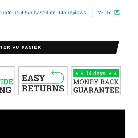
 rate us 4.9/5 based on 945 reviews.
Vérifié
TER AU PANIER