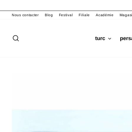
Passer
au
Nous contacter
Blog
Festival
Filiale
Académie
Magas
contenu
Rechercher
turc
per