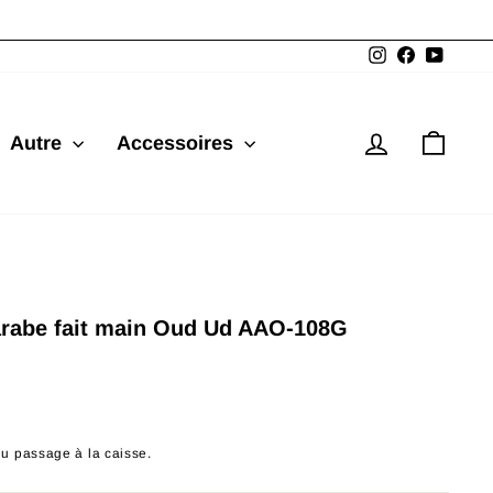
Instagram
Facebook
YouTu
Se connec
Pani
Autre
Accessoires
arabe fait main Oud Ud AAO-108G
du passage à la caisse.