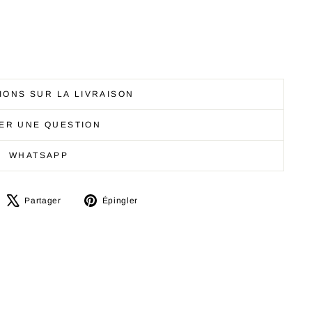
IONS SUR LA LIVRAISON
ER UNE QUESTION
WHATSAPP
artager
Tweeter
Épingler
Partager
Épingler
ur
sur
sur
acebook
X
Pinterest