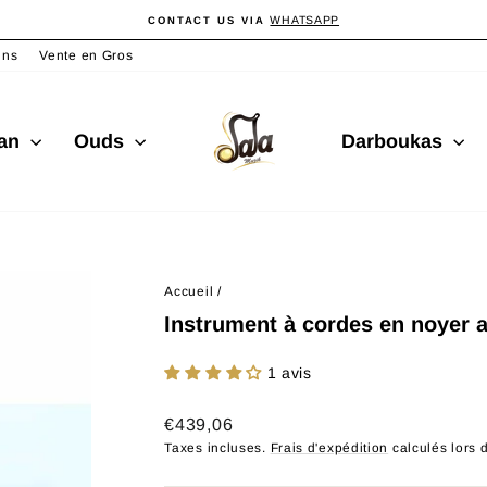
WHATSAPP
CONTACT US VIA
Diaporama
Pause
ins
Vente en Gros
san
Ouds
Darboukas
Accueil
/
Instrument à cordes en noyer 
1 avis
Prix
€439,06
régulier
Taxes incluses.
Frais d'expédition
calculés lors 