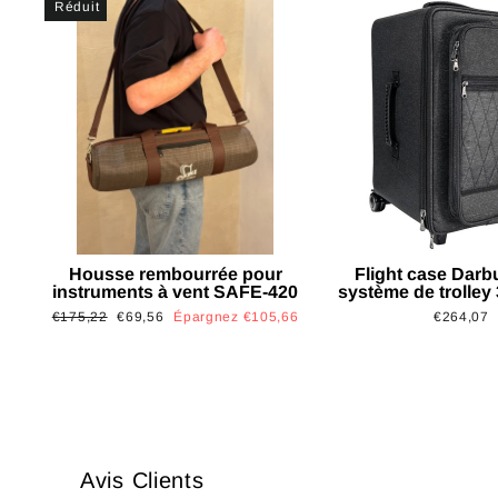
Réduit
Housse rembourrée pour
Flight case Darb
instruments à vent SAFE-420
système de trolley
Prix
Prix
€175,22
€69,56
Épargnez €105,66
€264,07
régulier
réduit
Avis Clients