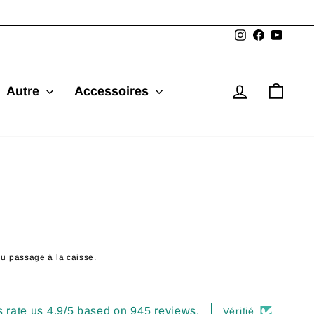
Instagram
Facebook
YouTu
Se connec
Pani
Autre
Accessoires
du passage à la caisse.
 rate us 4.9/5 based on 945 reviews.
Vérifié