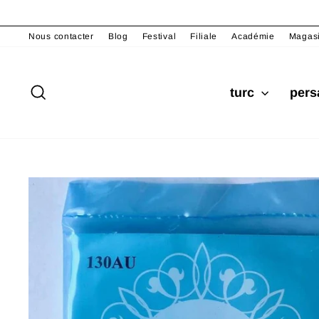
Passer
au
Nous contacter
Blog
Festival
Filiale
Académie
Magas
contenu
Rechercher
turc
per