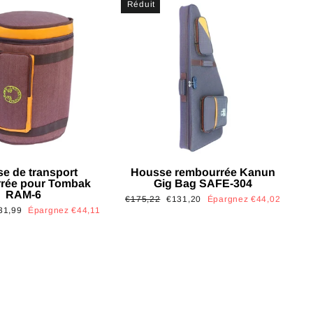
Réduit
e de transport
Housse rembourrée Kanun
rée pour Tombak
Gig Bag SAFE-304
RAM-6
Prix
Prix
€175,22
€131,20
Épargnez €44,02
x
31,99
Épargnez €44,11
régulier
réduit
uit