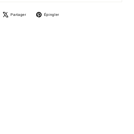
artager
Tweeter
Épingler
Partager
Épingler
ur
sur
sur
acebook
X
Pinterest