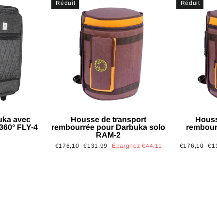
Réduit
Réduit
uka avec
Housse de transport
Houss
 360° FLY-4
rembourrée pour Darbuka solo
rembour
RAM-2
Prix
Prix
Prix
Pri
€176,10
€131,99
Épargnez €44,11
€176,10
€1
régulier
réduit
régulier
réd