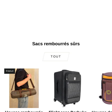
Baglama Saz à col
court de qualité
concert OSS-506
€877,26
Sacs rembourrés sûrs
TOUT
Réduit