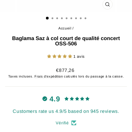
FERMER
(ESC)
Accueil
/
Baglama Saz à col court de qualité concert
OSS-506
1 avis
Prix
€877,26
régulier
Taxes incluses.
Frais d'expédition
calculés lors du passage à la caisse.
4.9
Customers rate us 4.9/5 based on 945 reviews.
Vérifié