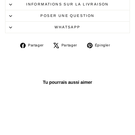
INFORMATIONS SUR LA LIVRAISON
POSER UNE QUESTION
WHATSAPP
Partager
Tweeter
Épingler
Partager
Partager
Épingler
sur
sur
sur
Facebook
X
Pinterest
Tu pourrais aussi aimer