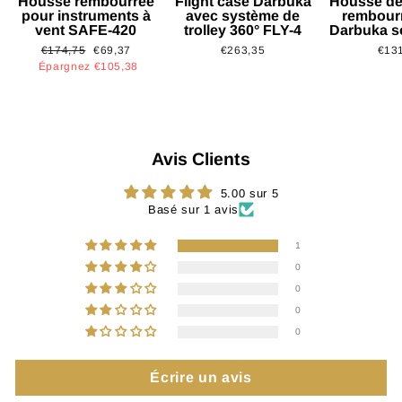
Housse rembourrée
Flight case Darbuka
Housse de
pour instruments à
avec système de
rembour
vent SAFE-420
trolley 360° FLY-4
Darbuka s
Prix
Prix
€174,75
€69,37
€263,35
€13
régulier
réduit
Épargnez €105,38
Avis Clients
5.00 sur 5
Basé sur 1 avis
1
0
0
0
0
Écrire un avis