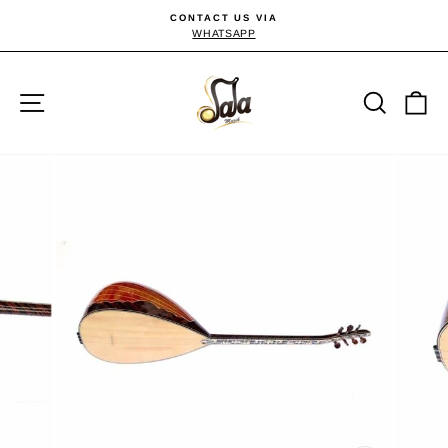
Passer
CONTACT US VIA
au
WHATSAPP
Diaporama
Pause
contenu
Navigation
Reche
P