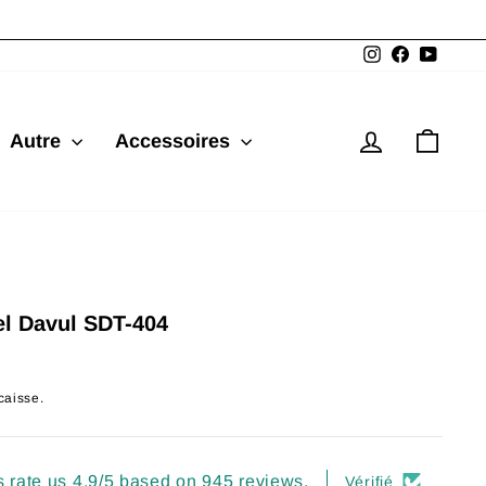
Instagram
Facebook
YouTu
Se connec
Pani
Autre
Accessoires
el Davul SDT-404
caisse.
 rate us 4.9/5 based on 945 reviews.
Vérifié