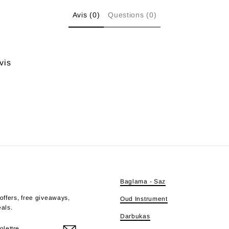
Avis (0)
Questions (0)
vis
E
Baglama - Saz
offers, free giveaways,
Oud Instrument
eals.
Darbukas