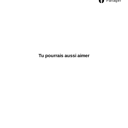
P
Partager
s
F
Tu pourrais aussi aimer