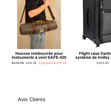
Housse rembourrée pour
Flight case Darb
instruments à vent SAFE-420
système de trolley
Prix
Prix
€174,76
€69,38
Épargnez €105,38
€263,36
régulier
réduit
Avis Clients