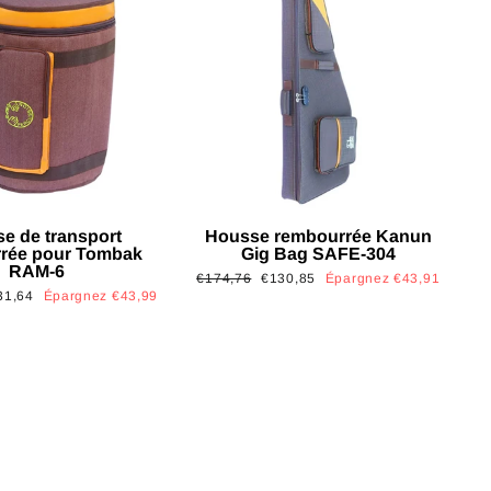
e de transport
Housse rembourrée Kanun
rée pour Tombak
Gig Bag SAFE-304
RAM-6
Prix
Prix
€174,76
€130,85
Épargnez €43,91
x
31,64
Épargnez €43,99
régulier
réduit
uit