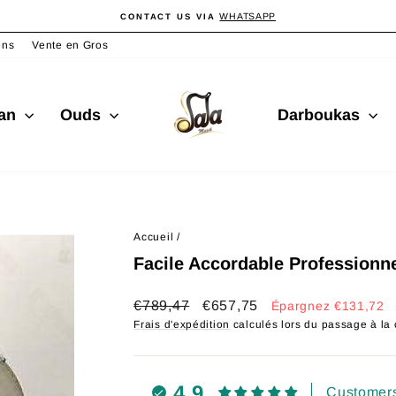
WHATSAPP
CONTACT US VIA
Diaporama
Pause
ins
Vente en Gros
san
Ouds
Darboukas
Accueil
/
Facile Accordable Professionn
Prix
Prix
€789,47
€657,75
Épargnez €131,72
régulier
réduit
Frais d'expédition
calculés lors du passage à la 
4.9
Customers