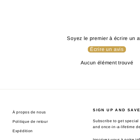
Soyez le premier à écrire un a
Écrire un avis
Aucun élément trouvé
SIGN UP AND SAV
À propos de nous
Subscribe to get special 
Politique de retour
and once-in-a-lifetime d
Expédition
INSCRIVEZ-
S'INSCRIRE