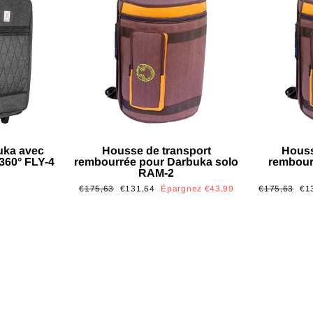
uka avec
Housse de transport
Houss
 360° FLY-4
rembourrée pour Darbuka solo
rembour
RAM-2
Prix
Prix
Prix
Pri
€175,63
€131,64
Épargnez €43,99
€175,63
€1
régulier
réduit
régulier
réd