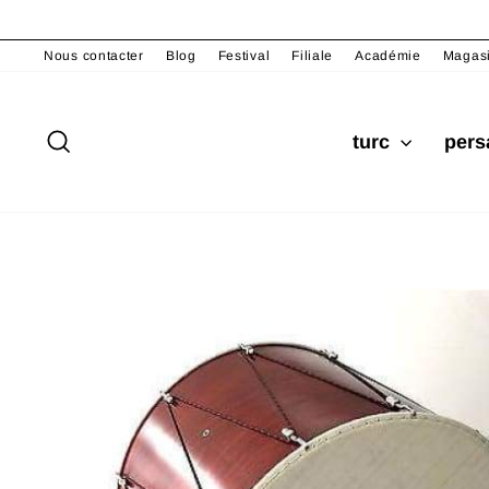
Passer
au
Nous contacter
Blog
Festival
Filiale
Académie
Magas
contenu
Rechercher
turc
per