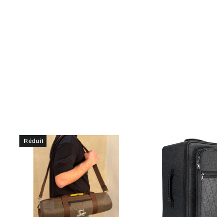
107
€79,12
Réduit