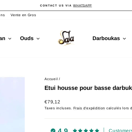
WHATSAPP
CONTACT US VIA
Diaporama
Pause
ins
Vente en Gros
san
Ouds
Darboukas
Accueil
/
Etui housse pour basse darbu
Prix
€79,12
régulier
Taxes incluses.
Frais d'expédition
calculés lors 
4.9
Customers