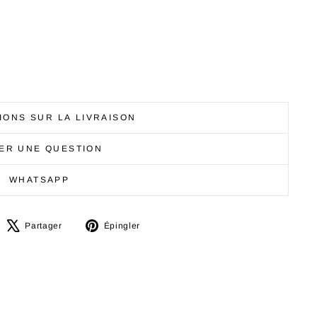
IONS SUR LA LIVRAISON
ER UNE QUESTION
WHATSAPP
artager
Tweeter
Épingler
Partager
Épingler
ur
sur
sur
acebook
X
Pinterest