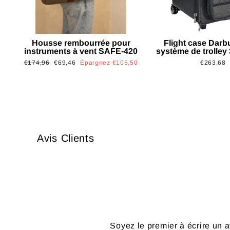
Housse rembourrée pour
Flight case Darb
instruments à vent SAFE-420
système de trolley
Prix
Prix
€174,96
€69,46
Épargnez €105,50
€263,68
régulier
réduit
Avis Clients
Soyez le premier à écrire un a