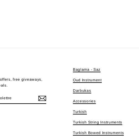
E
Baglama - Saz
offers, free giveaways,
Oud Instrument
eals.
Darbukas
Accessories
Turkish
e
Turkish String Instruments
Turkish Bowed Instruments