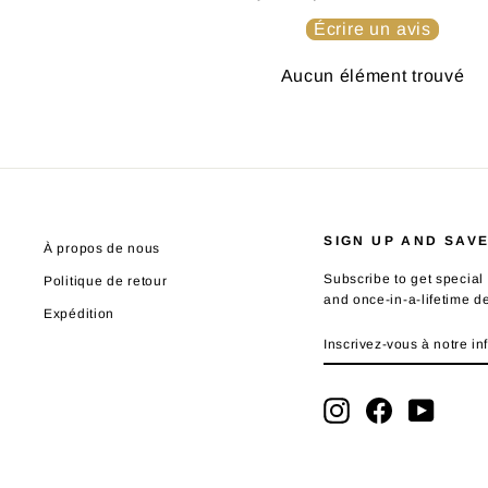
Écrire un avis
Aucun élément trouvé
SIGN UP AND SAV
À propos de nous
Subscribe to get special 
Politique de retour
and once-in-a-lifetime d
Expédition
INSCRIVEZ-
S'INSCRIRE
VOUS
À
NOTRE
Instagram
Facebook
YouTub
INFOLETTRE