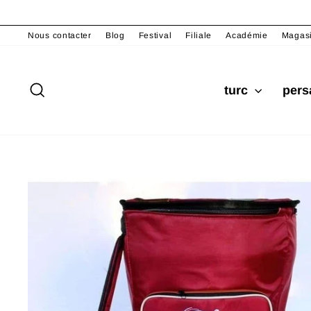
Passer
au
Nous contacter
Blog
Festival
Filiale
Académie
Magas
contenu
Rechercher
turc
per