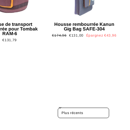
e de transport
Housse rembourrée Kanun
rée pour Tombak
Gig Bag SAFE-304
RAM-6
Prix
Prix
€174,96
€131,00
Épargnez €43,96
€131,79
régulier
réduit
SORT REVIEWS BY