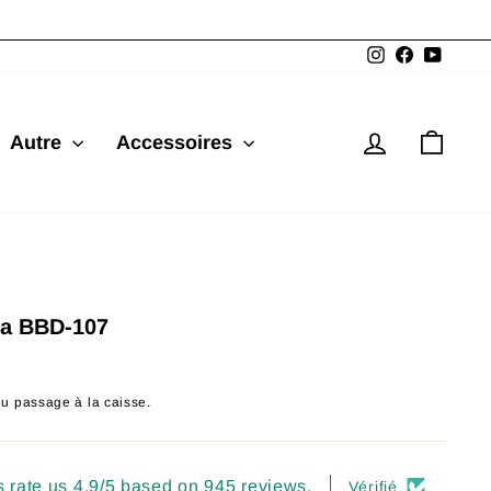
Instagram
Facebook
YouTu
Se connec
Pani
Autre
Accessoires
ka BBD-107
du passage à la caisse.
 rate us 4.9/5 based on 945 reviews.
Vérifié