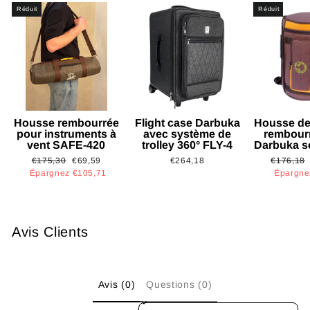
Réduit
Réduit
Housse rembourrée
Flight case Darbuka
Housse de
pour instruments à
avec système de
rembour
vent SAFE-420
trolley 360° FLY-4
Darbuka s
Prix
Prix
Prix
€175,30
€69,59
€264,18
€176,18
régulier
réduit
régulier
Épargnez €105,71
Épargne
Avis Clients
Avis (0)
Questions (0)
SORT REVIEWS BY