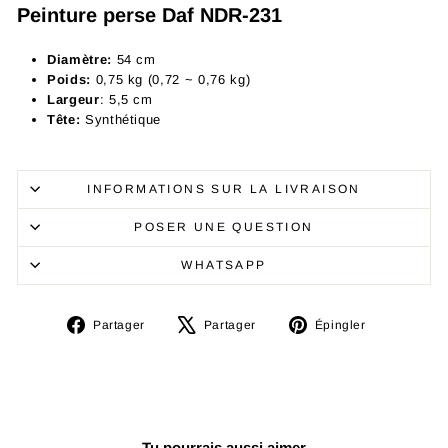
Peinture perse Daf NDR-231
Diamètre:
54 cm
Poids:
0,75 kg (0,72 ~ 0,76 kg)
Largeur
: 5,5 cm
Tête:
Synthétique
INFORMATIONS SUR LA LIVRAISON
POSER UNE QUESTION
WHATSAPP
Partager
Tweeter
Épingler
Partager
Partager
Épingler
sur
sur
sur
Facebook
X
Pinterest
Tu pourrais aussi aimer