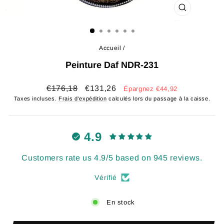
FERMER
(ESC)
Accueil
/
Peinture Daf NDR-231
Prix
Prix
€176,18
€131,26
Épargnez €44,92
régulier
réduit
Taxes incluses.
Frais d'expédition
calculés lors du passage à la caisse.
4.9
Customers rate us 4.9/5 based on 945 reviews.
Vérifié
En stock