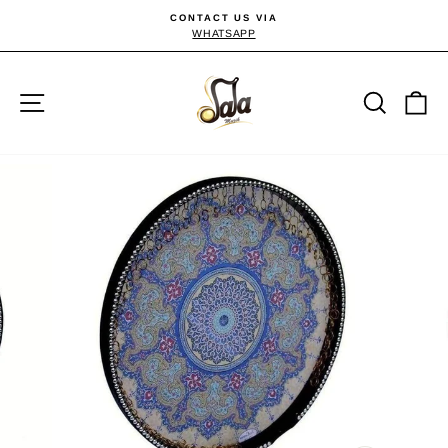
Passer
CONTACT US VIA
au
WHATSAPP
Diaporama
Pause
contenu
Navigation
Reche
P