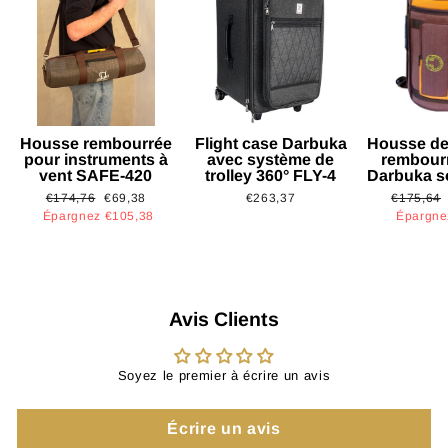
Housse rembourrée
Flight case Darbuka
Housse de
pour instruments à
avec système de
rembour
vent SAFE-420
trolley 360° FLY-4
Darbuka s
Prix
Prix
Prix
€174,76
€69,38
€263,37
€175,64
régulier
réduit
régulier
Épargnez €105,38
Épargne
Avis Clients
Soyez le premier à écrire un avis
Écrire un avis