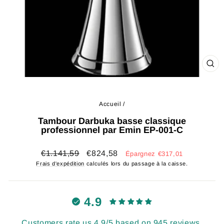
FE
(ES
Accueil
/
Tambour Darbuka basse classique
professionnel par Emin EP-001-C
Prix
Prix
€1.141,59
€824,58
Épargnez €317,01
régulier
réduit
Frais d'expédition
calculés lors du passage à la caisse.
4.9
Customers rate us 4.9/5 based on 945 reviews.