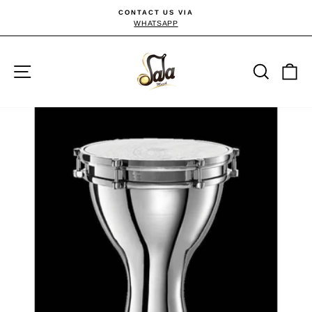
Passer
CONTACT US VIA
au
WHATSAPP
Diaporama
Pause
contenu
Navigation
Reche
P