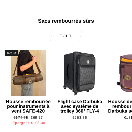
Sacs rembourrés sûrs
TOUT
Réduit
Housse rembourrée
Flight case Darbuka
Housse de
pour instruments à
avec système de
rembour
vent SAFE-420
trolley 360° FLY-4
Darbuka s
Prix
Prix
€174,75
€69,37
€263,35
€13
régulier
réduit
Épargnez €105,38