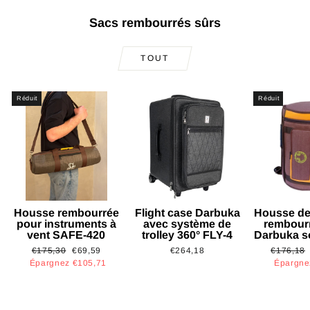
Sacs rembourrés sûrs
TOUT
Réduit
Réduit
Housse rembourrée
Flight case Darbuka
Housse de
pour instruments à
avec système de
rembour
vent SAFE-420
trolley 360° FLY-4
Darbuka s
Prix
Prix
Prix
€175,30
€69,59
€264,18
€176,18
régulier
réduit
régulier
Épargnez €105,71
Épargne