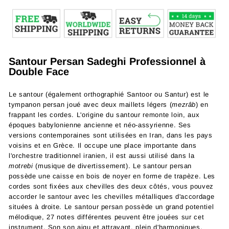
Santour Persan Sadeghi Professionnel à
Double Face
Le santour (également orthographié Santoor ou Santur) est le
tympanon persan joué avec deux maillets légers (
mezrâb
) en
frappant les cordes. L'origine du santour remonte loin, aux
époques babylonienne ancienne et néo-assyrienne. Ses
versions contemporaines sont utilisées en Iran, dans les pays
voisins et en Grèce. Il occupe une place importante dans
l'orchestre traditionnel iranien, il est aussi utilisé dans la
motrebi
(musique de divertissement). Le santour persan
possède une caisse en bois de noyer en forme de trapèze. Les
cordes sont fixées aux chevilles des deux côtés, vous pouvez
accorder le santour avec les chevilles métalliques d'accordage
situées à droite. Le santour persan possède un grand potentiel
mélodique, 27 notes différentes peuvent être jouées sur cet
instrument. Son son aigu et attrayant, plein d'harmoniques,