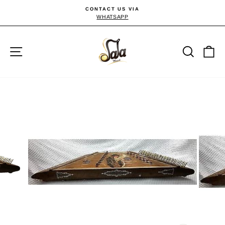
Passer
CONTACT US VIA
au
WHATSAPP
Diaporama
Pause
contenu
Navigation
Reche
P