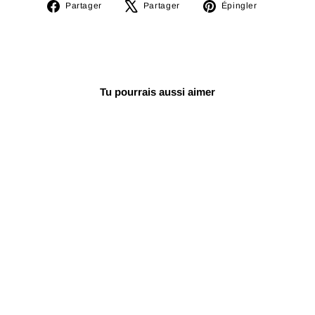
Partager
Tweeter
Épingler
Partager
Partager
Épingler
sur
sur
sur
Facebook
X
Pinterest
Tu pourrais aussi aimer
Épuisé
Santour Sadeghi
Professionnel à
Double Face
€1.760,91