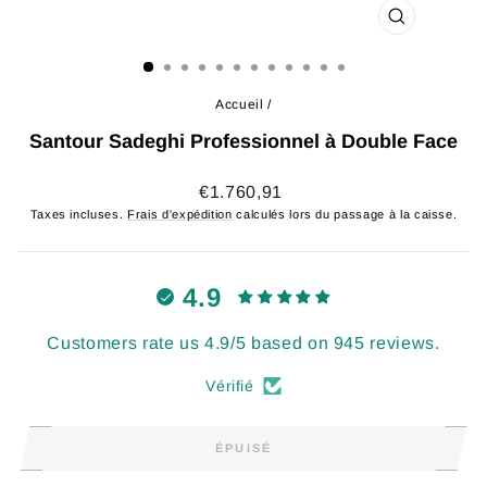
FERMER
(ESC)
Accueil
/
Santour Sadeghi Professionnel à Double Face
Prix
€1.760,91
régulier
Taxes incluses.
Frais d'expédition
calculés lors du passage à la caisse.
4.9
Customers rate us 4.9/5 based on 945 reviews.
Vérifié
ÉPUISÉ