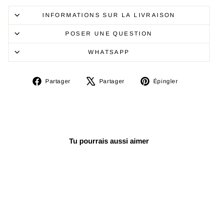
INFORMATIONS SUR LA LIVRAISON
POSER UNE QUESTION
WHATSAPP
Partager
Tweeter
Épingler
Partager
Partager
Épingler
sur
sur
sur
Facebook
X
Pinterest
Tu pourrais aussi aimer
Réduit