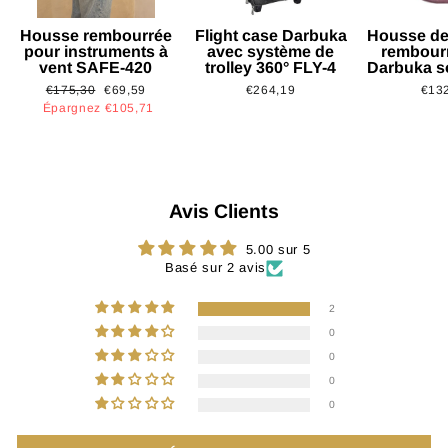
Housse rembourrée
Flight case Darbuka
Housse de
pour instruments à
avec système de
rembour
vent SAFE-420
trolley 360° FLY-4
Darbuka s
Prix
Prix
€175,30
€69,59
€264,19
€13
régulier
réduit
Épargnez €105,71
Avis Clients
5.00 sur 5
Basé sur 2 avis
2
0
0
0
0