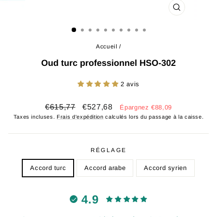
FERMER
(ESC)
Accueil
/
Oud turc professionnel HSO-302
2 avis
Prix
Prix
€615,77
€527,68
Épargnez €88,09
régulier
réduit
Taxes incluses.
Frais d'expédition
calculés lors du passage à la caisse.
RÉGLAGE
Accord turc
Accord arabe
Accord syrien
4.9