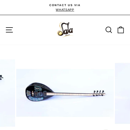
Passer
CONTACT US VIA
au
WHATSAPP
Diaporama
Pause
contenu
Navigation
Reche
P