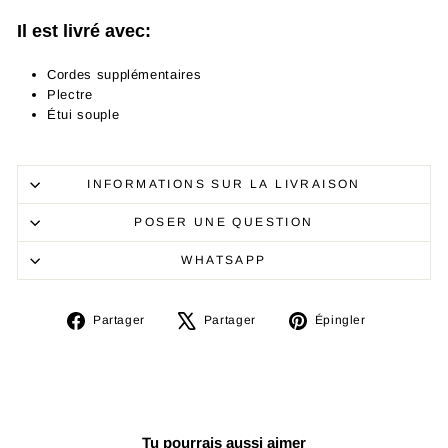
Il est livré avec:
Cordes supplémentaires
Plectre
Étui souple
INFORMATIONS SUR LA LIVRAISON
POSER UNE QUESTION
WHATSAPP
Partager
Tweeter
Épingler
Partager
Partager
Épingler
sur
sur
sur
Facebook
X
Pinterest
Tu pourrais aussi aimer