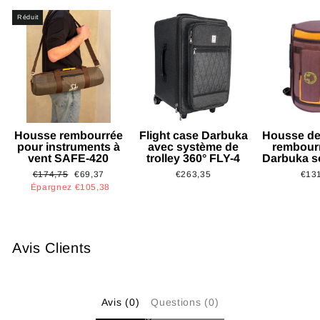
Réduit
Housse rembourrée
Flight case Darbuka
Housse de
pour instruments à
avec système de
rembour
vent SAFE-420
trolley 360° FLY-4
Darbuka s
Prix
Prix
€174,75
€69,37
€263,35
€13
régulier
réduit
Épargnez €105,38
Avis Clients
Avis (0)
Questions (0)