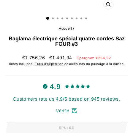
FERMER
(ESC)
Accueil
/
Baglama électrique spécial quatre cordes Saz
FOUR #3
Prix
Prix
€1.756,26
€1.491,94
Épargnez €264,32
régulier
réduit
Taxes incluses.
Frais d'expédition
calculés lors du passage à la caisse.
4.9
Customers rate us 4.9/5 based on 945 reviews.
Vérifié
ÉPUISÉ