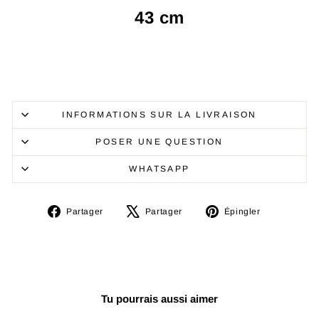
43 cm
INFORMATIONS SUR LA LIVRAISON
POSER UNE QUESTION
WHATSAPP
Partager
Tweeter
Épingler
Partager
Partager
Épingler
sur
sur
sur
Facebook
X
Pinterest
Tu pourrais aussi aimer