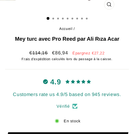
FERMER
(ESC)
Accueil
/
Mey turc avec Pro Reed par Ali Rıza Acar
Prix
Prix
€114,16
€86,94
Épargnez €27,22
régulier
réduit
Frais d'expédition
calculés lors du passage à la caisse.
4.9
Customers rate us 4.9/5 based on 945 reviews.
Vérifié
En stock