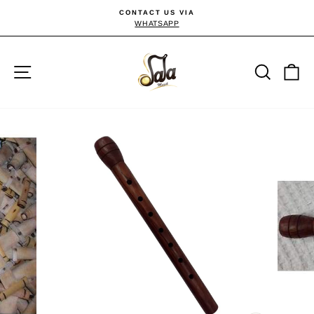
Passer
CONTACT US VIA
au
WHATSAPP
Diaporama
Pause
contenu
Navigation
Reche
P