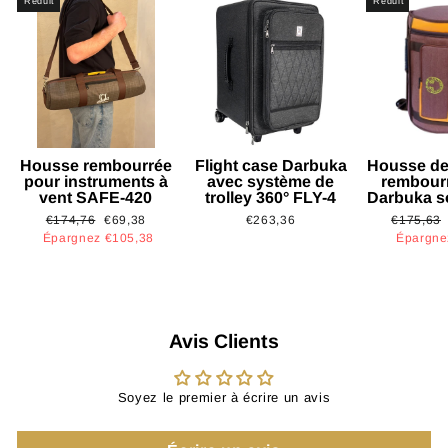
Réduit
Réduit
Housse rembourrée
Flight case Darbuka
Housse de
pour instruments à
avec système de
rembour
vent SAFE-420
trolley 360° FLY-4
Darbuka s
Prix
Prix
Prix
€174,76
€69,38
€263,36
€175,63
régulier
réduit
régulier
Épargnez €105,38
Épargne
Avis Clients
Soyez le premier à écrire un avis