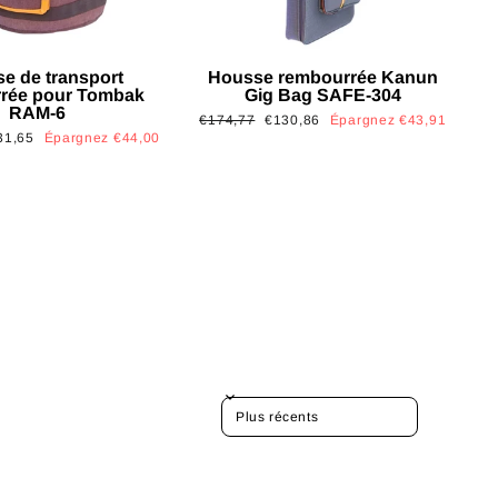
e de transport
Housse rembourrée Kanun
rée pour Tombak
Gig Bag SAFE-304
RAM-6
Prix
Prix
€174,77
€130,86
Épargnez €43,91
x
31,65
Épargnez €44,00
régulier
réduit
uit
SORT REVIEWS BY