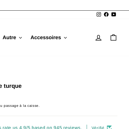
Instagram
Facebook
YouTu
Se connec
Pani
Autre
Accessoires
e turque
du passage à la caisse.
 rate us 4.9/5 based on 945 reviews.
Vérifié