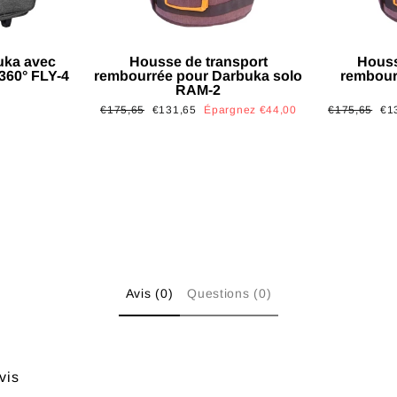
uka avec
Housse de transport
Houss
 360° FLY-4
rembourrée pour Darbuka solo
rembour
RAM-2
Prix
Prix
Prix
Pri
€175,65
€131,65
Épargnez €44,00
€175,65
€1
régulier
réduit
régulier
réd
Avis (0)
Questions (0)
vis