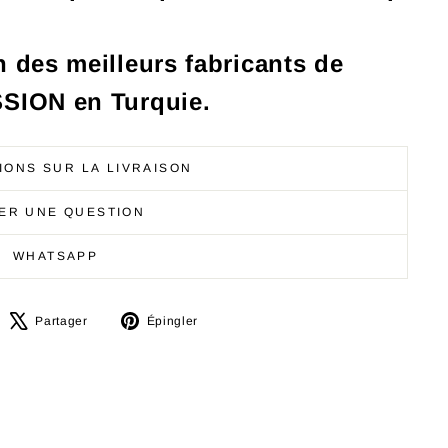
n des meilleurs fabricants de
ION en Turquie.
IONS SUR LA LIVRAISON
ER UNE QUESTION
WHATSAPP
artager
Tweeter
Épingler
Partager
Épingler
ur
sur
sur
acebook
X
Pinterest