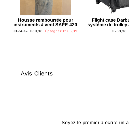
Housse rembourrée pour
Flight case Darb
instruments à vent SAFE-420
système de trolley
Prix
Prix
€174,77
€69,38
Épargnez €105,39
€263,38
régulier
réduit
Avis Clients
Soyez le premier à écrire un a