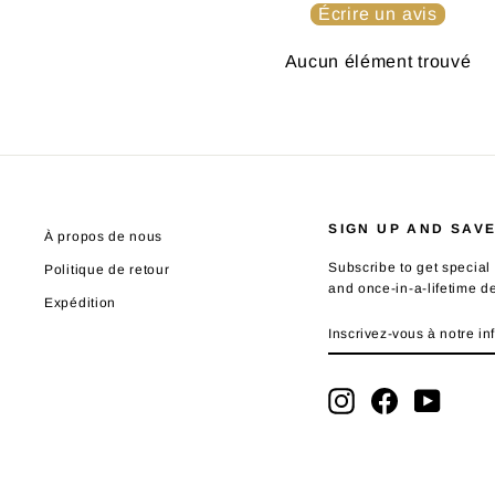
Écrire un avis
Aucun élément trouvé
SIGN UP AND SAV
À propos de nous
Subscribe to get special 
Politique de retour
and once-in-a-lifetime d
Expédition
INSCRIVEZ-
S'INSCRIRE
VOUS
À
NOTRE
Instagram
Facebook
YouTub
INFOLETTRE