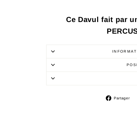
Ce Davul fait par u
PERCUSS
INFORMAT
POS
P
Partager
s
F