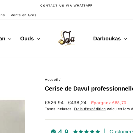
WHATSAPP
CONTACT US VIA
Diaporama
Pause
ins
Vente en Gros
san
Ouds
Darboukas
Accueil
/
Cerise de Davul professionnell
Prix
Prix
€526,94
€438,24
Épargnez €88,70
régulier
réduit
Taxes incluses.
Frais d'expédition
calculés lors 
4.9
Customers