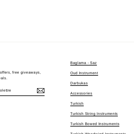
E
Baglama - Saz
offers, free giveaways,
Oud Instrument
eals.
Darbukas
Accessories
Turkish
e
Turkish String Instruments
Turkish Bowed Instruments
Turkish Woodwind Instruments