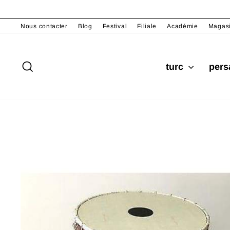
Passer
au
Nous contacter
Blog
Festival
Filiale
Académie
Magas
contenu
Rechercher
turc
per