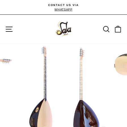
Passer
CONTACT US VIA
au
WHATSAPP
Diaporama
Pause
contenu
Navigation
Reche
P