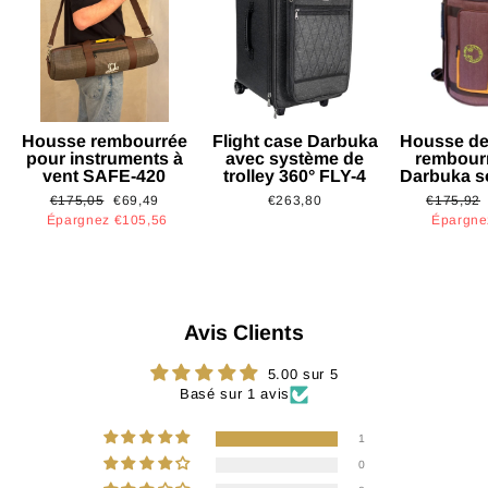
Housse rembourrée
Flight case Darbuka
Housse de
pour instruments à
avec système de
rembour
vent SAFE-420
trolley 360° FLY-4
Darbuka s
Prix
Prix
Prix
€175,05
€69,49
€263,80
€175,92
régulier
réduit
régulier
Épargnez €105,56
Épargne
Avis Clients
5.00 sur 5
Basé sur 1 avis
1
0