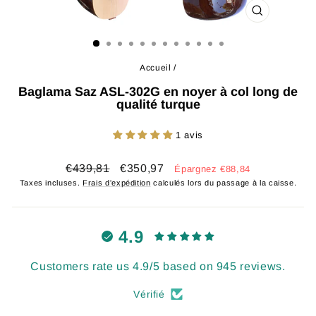
FERMER
(ESC)
Accueil
/
Baglama Saz ASL-302G en noyer à col long de
qualité turque
1 avis
Prix
Prix
€439,81
€350,97
Épargnez €88,84
régulier
réduit
Taxes incluses.
Frais d'expédition
calculés lors du passage à la caisse.
4.9
Customers rate us 4.9/5 based on 945 reviews.
Vérifié