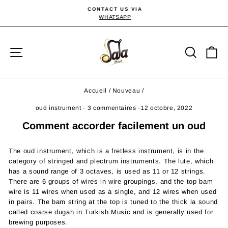
Passer
CONTACT US VIA
au
WHATSAPP
Diaporama
Pause
contenu
Navigation
Reche
P
Accueil
/
Nouveau
/
oud instrument
·
3 commentaires
·
12 octobre, 2022
Comment accorder facilement un oud
The oud instrument, which is a fretless instrument, is in the
category of stringed and plectrum instruments. The lute, which
has a sound range of 3 octaves, is used as 11 or 12 strings.
There are 6 groups of wires in wire groupings, and the top bam
wire is 11 wires when used as a single, and 12 wires when used
in pairs. The bam string at the top is tuned to the thick la sound
called coarse dugah in Turkish Music and is generally used for
brewing purposes.