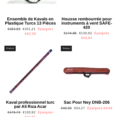
Ensemble de Kavals en
Housse rembourrée pour
Plastique Turcs 13 Pièces
instruments à vent SAFE-
420
Prix
Prix
€263,59
€201,21
Épargnez
Prix
Prix
€174,85
€130,92
Épargnez
régulier
réduit
€62,38
régulier
réduit
€43,93
Réduit
Réduit
Kaval professionnel turc
Sac Pour Ney DNB-206
par Ali Rıza Acar
Prix
Prix
€43,93
€34,27
Épargnez €9,66
Prix
Prix
€175,73
€130,92
Épargnez
régulier
réduit
régulier
réduit
€44,81