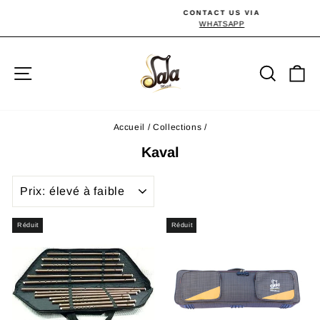
Passer
CONTACT US VIA
au
WHATSAPP
Diaporama
Pause
contenu
Navigation
Reche
P
Accueil
/
Collections
/
Kaval
APPLIQUER
Réduit
Réduit