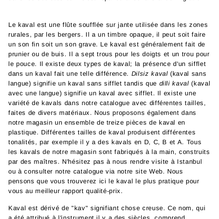
Le kaval est une flûte soufflée sur jante utilisée dans les zones
rurales, par les bergers. Il a un timbre opaque, il peut soit faire
un son fin soit un son grave. Le kaval est généralement fait de
prunier ou de buis. Il a sept trous pour les doigts et un trou pour
le pouce. Il existe deux types de kaval; la présence d'un sifflet
dans un kaval fait une telle différence.
Dilsiz kaval
(kaval sans
langue) signifie un kaval sans sifflet tandis que
dilli kaval
(kaval
avec une langue) signifie un kaval avec sifflet. Il existe une
variété de kavals dans notre catalogue avec différentes tailles,
faites de divers matériaux. Nous proposons également dans
notre magasin un ensemble de treize pièces de kaval en
plastique. Différentes tailles de kaval produisent différentes
tonalités, par exemple il y a des kavals en D, C, B et A. Tous
les kavals de notre magasin sont fabriqués à la main, construits
par des maîtres. N'hésitez pas à nous rendre visite à Istanbul
ou à consulter notre catalogue via notre site Web. Nous
pensons que vous trouverez ici le kaval le plus pratique pour
vous au meilleur rapport qualité-prix.
Kaval est dérivé de "kav" signifiant chose creuse. Ce nom, qui
a été attribué à l'instrument il y a des siècles, comprend