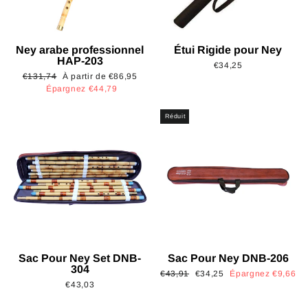
Ney arabe professionnel
Étui Rigide pour Ney
HAP-203
€34,25
Prix
Prix
€131,74
À partir de €86,95
régulier
réduit
Épargnez €44,79
Réduit
Sac Pour Ney Set DNB-
Sac Pour Ney DNB-206
304
Prix
Prix
€43,91
€34,25
Épargnez €9,66
€43,03
régulier
réduit