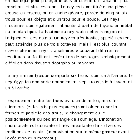
en plastique pour protéger le bois et obtenir un tranchant plus
tranchant et plus résistant. Le ney est constitué d'une pièce
creuse en roseau, ou en anche géante, percée de cinq ou six
trous pour les doigts et d'un trou pour le pouce. Les neys
modernes sont également fabriqués à partir de tuyaux en métal
ou en plastique. La hauteur du ney varie selon la région et
l'alignement des doigts. Un neyzen très habile, appelé neyzen,
peut atteindre plus de trois octaves, mais il est plus courant
d'avoir plusieurs neys « auxiliaires » couvrant différentes
tessitures ou facilitant l'exécution de passages techniquement
difficiles dans d'autres dastgahs ou makams.
Le ney iranien typique comporte six trous, dont un à l'arrière. Le
ney égyptien comporte normalement sept trous, six à l'avant et
un à l'arrière.
L'espacement entre les trous est d'un demi-ton, mais les
microtons (et les plis plus espacés) sont obtenus par la
fermeture partielle des trous, le changement ou le
positionnement du bec et l'angle de soufflage. L'intonation
microtonale est courante et très importante dans diverses
traditions de taqsim (improvisation sur la même gamme avant
l'exécution d'un morceau).