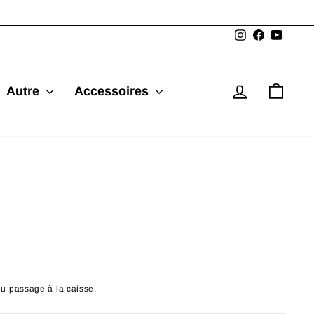
Instagram
Facebook
YouTu
Se connec
Pani
Autre
Accessoires
du passage à la caisse.