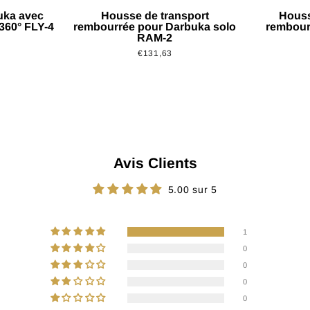
uka avec
Housse de transport
Houss
 360° FLY-4
rembourrée pour Darbuka solo
rembour
RAM-2
€131,63
Avis Clients
5.00 sur 5
1
0
0
0
0