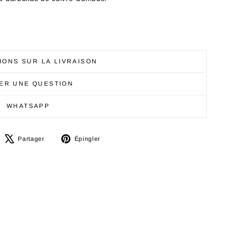
IONS SUR LA LIVRAISON
ER UNE QUESTION
WHATSAPP
artager
Tweeter
Épingler
Partager
Épingler
ur
sur
sur
acebook
X
Pinterest