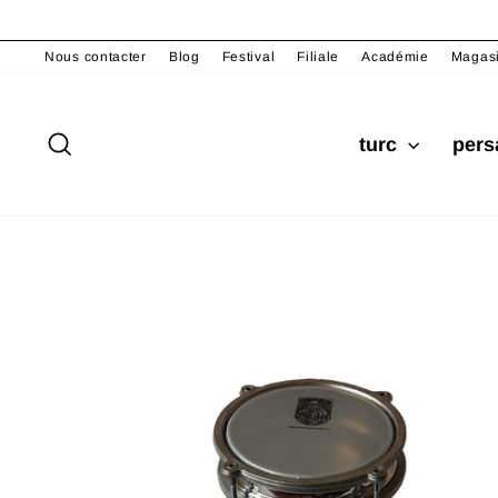
Passer
au
Nous contacter
Blog
Festival
Filiale
Académie
Magas
contenu
Rechercher
turc
per