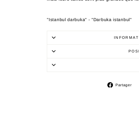
"Istanbul darbuka" - "Darbuka istanbul"
INFORMAT
POS
P
Partager
s
F