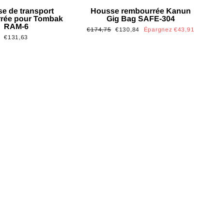
e de transport
Housse rembourrée Kanun
rée pour Tombak
Gig Bag SAFE-304
RAM-6
Prix
Prix
€174,75
€130,84
Épargnez €43,91
€131,63
régulier
réduit