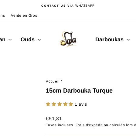
WHATSAPP
CONTACT US VIA
Diaporama
Pause
ins
Vente en Gros
san
Ouds
Darboukas
Accueil
/
15cm Darbouka Turque
1 avis
Prix
€51,81
régulier
Taxes incluses.
Frais d'expédition
calculés lors 