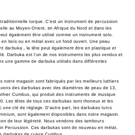
raditionnelle turque. C'est un instrument de percussion
nnelle au Moyen-Orient, en Afrique du Nord et dans les
peut également être utilisé comme un instrument solo.
, en bois ou en métal avec un fond ouvert. Une peau
nt darbuka , la tête peut également être en plastique et
lé. Darbuka est l'un de nos instruments les plus vendus et
ns une gamme de darbuka utilisés dans différentes
notre magasin sont fabriqués par les meilleurs luthiers
 avons des darbukas avec des diamètres de peau de 13,
 luthier Cumbus, qui produit des instruments de musique
00. Les têtes de tous ces darbukas sont thoneux et les
une clé de réglage. D'autre part, les darbukas turcs
uminium, sont également disponibles dans notre magasin.
son de leur légèreté. Nous vendons des tambours
in Percussion. Ces darbukas sont de nouveau en métal,
les darbukas de cuivre Cumbus.