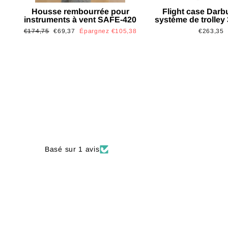
Housse rembourrée pour
Flight case Darb
instruments à vent SAFE-420
système de trolley
Prix
Prix
€174,75
€69,37
Épargnez €105,38
€263,35
régulier
réduit
Basé sur 1 avis