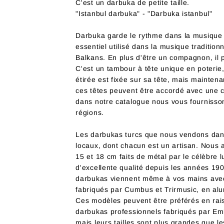
C'est un darbuka de petite taille.
"Istanbul darbuka" - "Darbuka istanbul"
Darbuka garde le rythme dans la musique t
essentiel utilisé dans la musique traditio
Balkans. En plus d'être un compagnon, il 
C'est un tambour à tête unique en poterie
étirée est fixée sur sa tête, mais maintena
ces têtes peuvent être accordé avec une c
dans notre catalogue nous vous fournisso
régions.
Les darbukas turcs que nous vendons dans 
locaux, dont chacun est un artisan. Nous
15 et 18 cm faits de métal par le célèbre
d'excellente qualité depuis les années 19
darbukas viennent même à vos mains avec 
fabriqués par Cumbus et Trirmusic, en al
Ces modèles peuvent être préférés en rai
darbukas professionnels fabriqués par Em
mais leurs tailles sont plus grandes que 