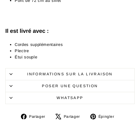
Pont de 72 cm au sillet
Il est livré avec
:
Cordes supplémentaires
Plectre
Étui souple
INFORMATIONS SUR LA LIVRAISON
POSER UNE QUESTION
WHATSAPP
Partager
Tweeter
Épingler
Partager
Partager
Épingler
sur
sur
sur
Facebook
X
Pinterest