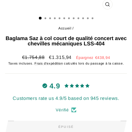
FERMER
(ESC)
Accueil
/
Baglama Saz à col court de qualité concert avec
chevilles mécaniques LSS-404
Prix
Prix
€1.754,88
€1.315,94
Épargnez €438,94
régulier
réduit
Taxes incluses.
Frais d'expédition
calculés lors du passage à la caisse.
4.9
Customers rate us 4.9/5 based on 945 reviews.
Vérifié
ÉPUISÉ