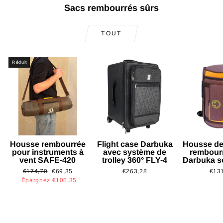
Sacs rembourrés sûrs
TOUT
Réduit
Housse rembourrée
Flight case Darbuka
Housse de
pour instruments à
avec système de
rembour
vent SAFE-420
trolley 360° FLY-4
Darbuka s
Prix
Prix
€174,70
€69,35
€263,28
€13
régulier
réduit
Épargnez €105,35