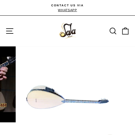
Passer
CONTACT US VIA
au
WHATSAPP
Diaporama
Pause
contenu
Navigation
Reche
P