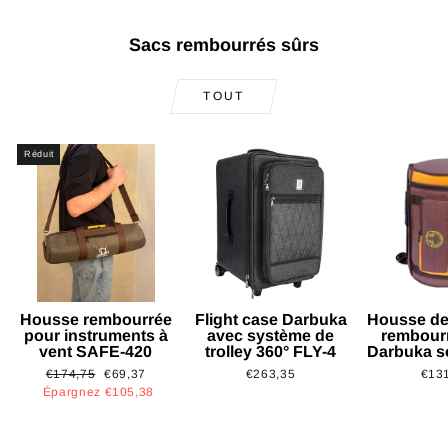
Sacs rembourrés sûrs
TOUT
Réduit
Housse rembourrée
Flight case Darbuka
Housse de
pour instruments à
avec système de
rembour
vent SAFE-420
trolley 360° FLY-4
Darbuka s
Prix
Prix
€174,75
€69,37
€263,35
€13
régulier
réduit
Épargnez €105,38