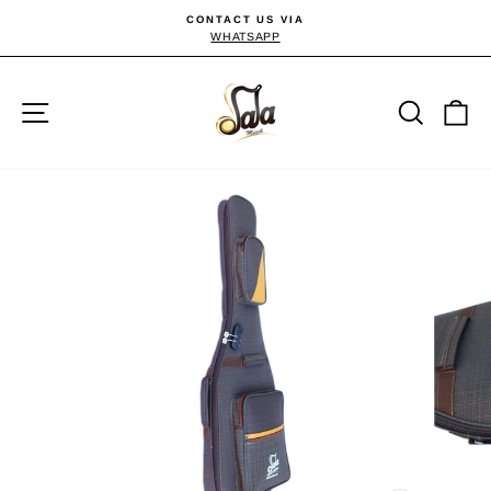
Passer
CONTACT US VIA
au
WHATSAPP
Diaporama
Pause
contenu
Navigation
Reche
P