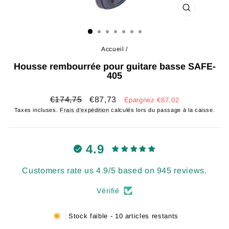
FERMER
(ESC)
Accueil
/
Housse rembourrée pour guitare basse SAFE-
405
Prix
Prix
€174,75
€87,73
Épargnez €87,02
régulier
réduit
Taxes incluses.
Frais d'expédition
calculés lors du passage à la caisse.
4.9
Customers rate us 4.9/5 based on 945 reviews.
Vérifié
Stock faible - 10 articles restants