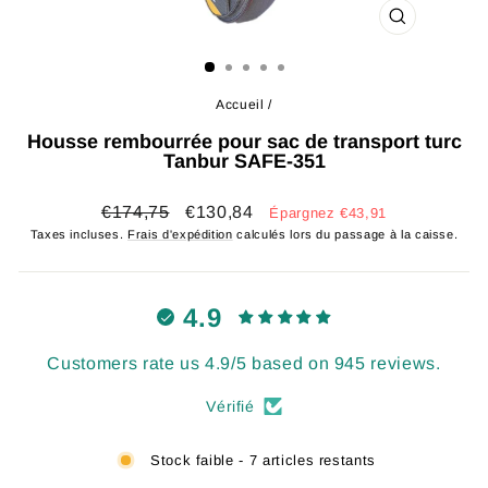
FERMER
(ESC)
Accueil
/
Housse rembourrée pour sac de transport turc
Tanbur SAFE-351
Prix
Prix
€174,75
€130,84
Épargnez €43,91
régulier
réduit
Taxes incluses.
Frais d'expédition
calculés lors du passage à la caisse.
4.9
Customers rate us 4.9/5 based on 945 reviews.
Vérifié
Stock faible - 7 articles restants