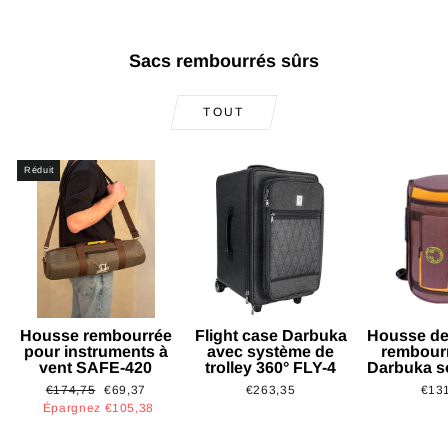
Sacs rembourrés sûrs
TOUT
Réduit
Housse rembourrée
Flight case Darbuka
Housse de
pour instruments à
avec système de
rembour
vent SAFE-420
trolley 360° FLY-4
Darbuka s
Prix
Prix
€174,75
€69,37
€263,35
€13
régulier
réduit
Épargnez €105,38