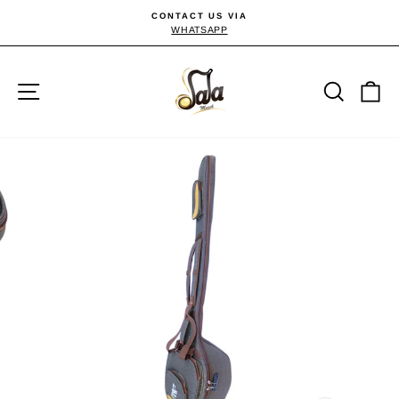
Passer
CONTACT US VIA
au
WHATSAPP
Diaporama
Pause
contenu
Navigation
Reche
P