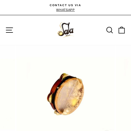
Passer
CONTACT US VIA
au
WHATSAPP
Diaporama
Pause
contenu
Navigation
Reche
P