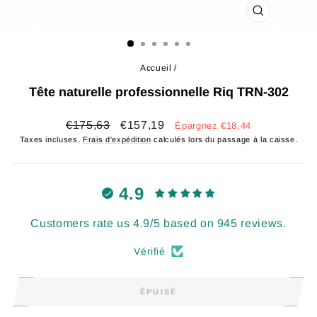
FERMER
(ESC)
Accueil
/
Tête naturelle professionnelle Riq TRN-302
Prix
Prix
€175,63
€157,19
Épargnez €18,44
régulier
réduit
Taxes incluses.
Frais d'expédition
calculés lors du passage à la caisse.
4.9
Customers rate us 4.9/5 based on 945 reviews.
Vérifié
ÉPUISÉ