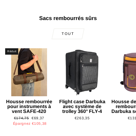
Sacs rembourrés sûrs
TOUT
Réduit
Housse rembourrée
Flight case Darbuka
Housse de
pour instruments à
avec système de
rembour
vent SAFE-420
trolley 360° FLY-4
Darbuka s
Prix
Prix
€174,75
€69,37
€263,35
€13
régulier
réduit
Épargnez €105,38