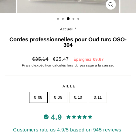
FERMER
(ESC)
Accueil
/
Cordes professionnelles pour Oud turc OSO-
304
Prix
Prix
€35,14
€25,47
Épargnez €9,67
régulier
réduit
Frais d'expédition
calculés lors du passage à la caisse.
TAILLE
0,08
0,09
0,10
0,11
4.9
Customers rate us 4.9/5 based on 945 reviews.