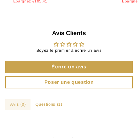
régulier
réduit
régulier
Épargnez €105,41
Épargne
Avis Clients
Soyez le premier à écrire un avis
Écrire un avis
Poser une question
Avis (
0
)
Questions (
1
)