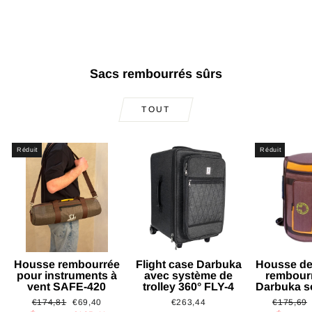
Prix
Prix
€35,14
€25,47
régulier
réduit
Épargnez €9,67
Sacs rembourrés sûrs
TOUT
Réduit
Réduit
Housse rembourrée
Flight case Darbuka
Housse de
pour instruments à
avec système de
rembour
vent SAFE-420
trolley 360° FLY-4
Darbuka s
Prix
Prix
Prix
€174,81
€69,40
€263,44
€175,69