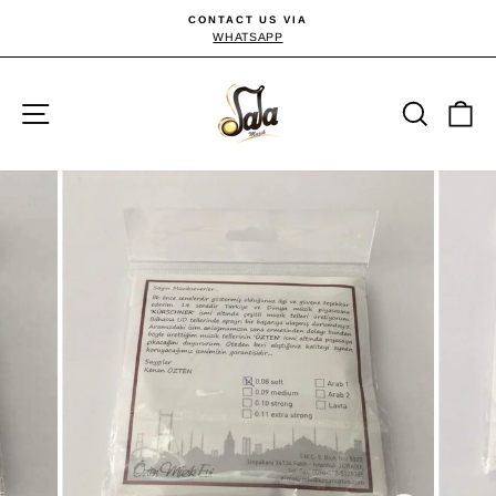
Passer
CONTACT US VIA
au
WHATSAPP
Diaporama
Pause
contenu
Navigation
Reche
P