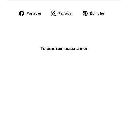
Partager
Tweeter
Épingler
Partager
Partager
Épingler
sur
sur
sur
Facebook
X
Pinterest
Tu pourrais aussi aimer
Réduit
Cordes
professionnelles
pour Oud turc OSO-
304