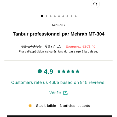
FERMER
(ESC)
Accueil
/
Tanbur professionnel par Mehrab MT-304
Prix
Prix
€1.140,55
€877,15
Épargnez €263,40
régulier
réduit
Frais d'expédition
calculés lors du passage à la caisse.
4.9
Customers rate us 4.9/5 based on 945 reviews.
Vérifié
Stock faible - 3 articles restants