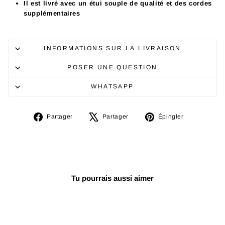
Il est livré avec un étui souple de qualité et des cordes
supplémentaires
INFORMATIONS SUR LA LIVRAISON
POSER UNE QUESTION
WHATSAPP
Partager
Tweeter
Épingler
Partager
Partager
Épingler
sur
sur
sur
Facebook
X
Pinterest
Tu pourrais aussi aimer
Réduit