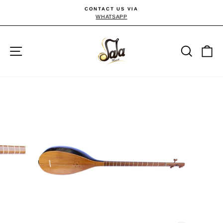
Passer
CONTACT US VIA
au
WHATSAPP
Diaporama
Pause
contenu
Navigation
Reche
P