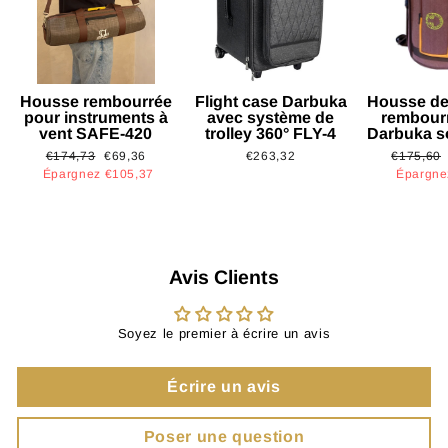
Housse rembourrée
Flight case Darbuka
Housse de
pour instruments à
avec système de
rembour
vent SAFE-420
trolley 360° FLY-4
Darbuka s
Prix
Prix
Prix
€174,73
€69,36
€263,32
€175,60
régulier
réduit
régulier
Épargnez €105,37
Épargne
Avis Clients
Soyez le premier à écrire un avis
Écrire un avis
Poser une question