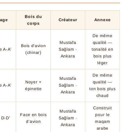
Bois du
lage
Créateur
Annexe
corps
De même
Mustafa
qualité —
Bois d'avion
e A-A'
Sağlam ·
tonalité en
(chinar)
Ankara
bois plus
léger
De même
Mustafa
Noyer +
qualité —
e A-A'
Sağlam ·
épinette
ton bois plus
Ankara
chaud
Construit
Mustafa
Face en bois
pour le
 D-D'
Sağlam ·
d'avion
maqam
Ankara
arabe