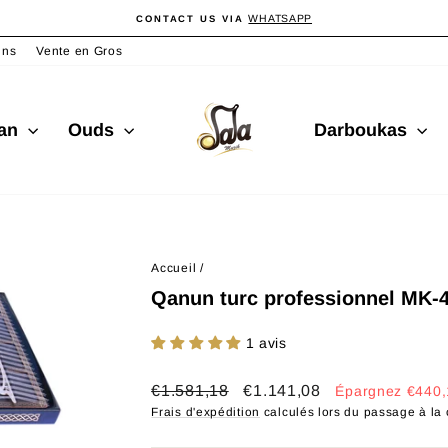
WHATSAPP
CONTACT US VIA
Diaporama
Pause
ins
Vente en Gros
san
Ouds
Darboukas
Accueil
/
Qanun turc professionnel MK-
1 avis
Prix
Prix
€1.581,18
€1.141,08
Épargnez €440,
régulier
réduit
Frais d'expédition
calculés lors du passage à la 