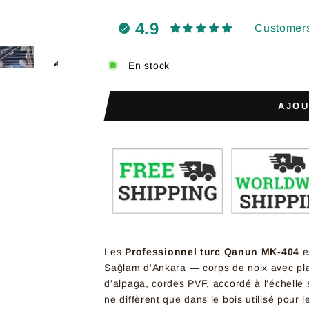
4.9
Customers
En stock
AJOU
Les
Professionnel turc Qanun MK-404
es
Sağlam d'Ankara — corps de noix avec pl
d'alpaga, cordes PVF, accordé à l'échell
ne diffèrent que dans le bois utilisé pour