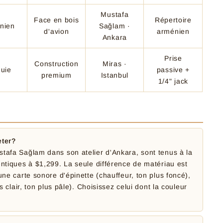
Mustafa
Face en bois
Répertoire
nien
Sağlam ·
d'avion
arménien
Ankara
Prise
Construction
Miras ·
quie
passive +
premium
Istanbul
1/4" jack
ter?
tafa Sağlam dans son atelier d'Ankara, sont tenus à la
ntiques à $1,299. La seule différence de matériau est
une carte sonore d'épinette (chauffeur, ton plus foncé),
s clair, ton plus pâle). Choisissez celui dont la couleur