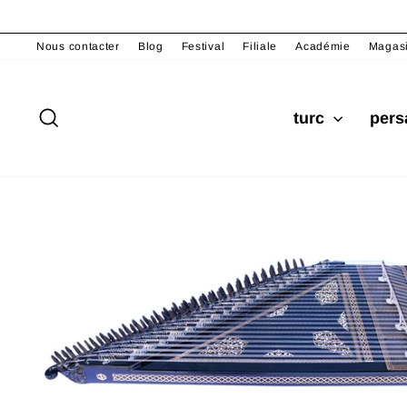
Passer
au
Nous contacter
Blog
Festival
Filiale
Académie
Magas
contenu
Rechercher
turc
per