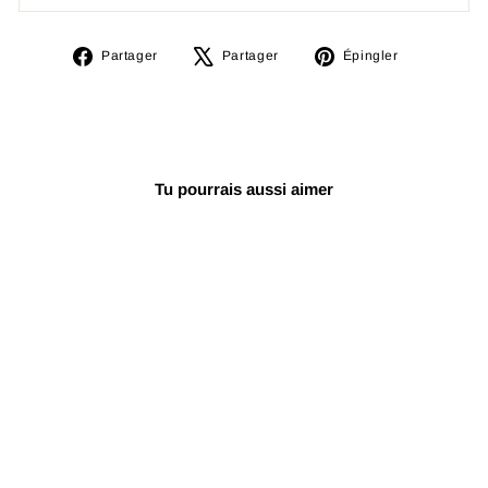
Partager
Tweeter
Épingler
Partager
Partager
Épingler
sur
sur
sur
Facebook
X
Pinterest
Tu pourrais aussi aimer
Épuisé
Peau de tête
professionnelle
Remo Skyndeep
Doumbek 8,75"