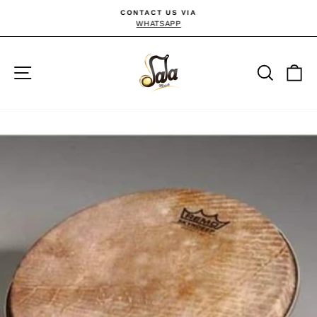
Passer
CONTACT US VIA
au
WHATSAPP
Diaporama
Pause
contenu
Navigation
Reche
P