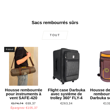
€35,11
Sacs rembourrés sûrs
TOUT
Réduit
Housse rembourrée
Flight case Darbuka
Housse de
pour instruments à
avec système de
rembour
vent SAFE-420
trolley 360° FLY-4
Darbuka s
Prix
Prix
€174,74
€69,37
€263,34
€13
régulier
réduit
Épargnez €105,37