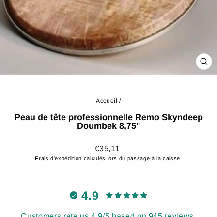
FE
(ES
Accueil
/
Peau de tête professionnelle Remo Skyndeep
Doumbek 8,75"
Prix
€35,11
régulier
Frais d'expédition
calculés lors du passage à la caisse.
4.9
Customers rate us 4.9/5 based on 945 reviews.