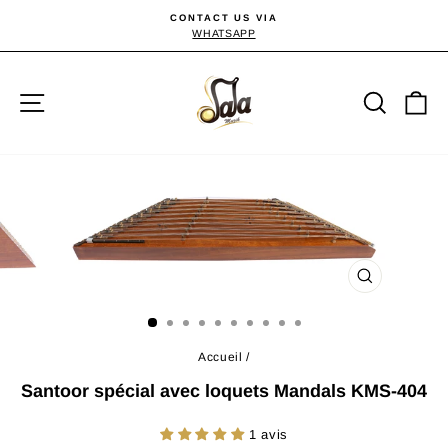
Passer
CONTACT US VIA
au
WHATSAPP
Diaporama
Pause
contenu
Navigation
Reche
P
FERMER
(ESC)
Accueil
/
Santoor spécial avec loquets Mandals KMS-404
1 avis