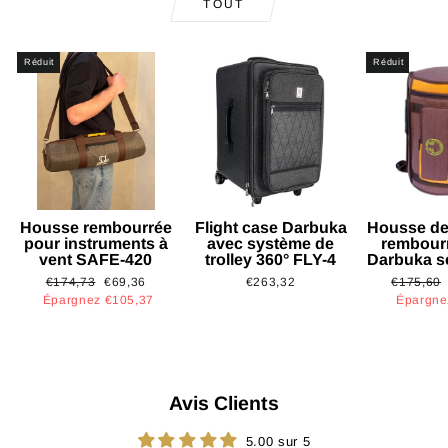
TOUT
Réduit
Réduit
Housse rembourrée
Flight case Darbuka
Housse de
pour instruments à
avec système de
rembour
vent SAFE-420
trolley 360° FLY-4
Darbuka s
Prix
Prix
Prix
€174,73
€69,36
€263,32
€175,60
régulier
réduit
régulier
Épargnez €105,37
Épargne
Avis Clients
5.00 sur 5