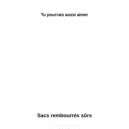
Tu pourrais aussi aimer
Santoor spécial
avec loquets
Mandals KMS-404
€2.633,19
Sacs rembourrés sûrs