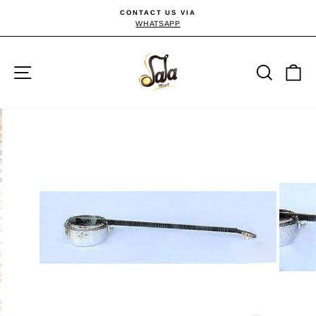
Passer
CONTACT US VIA
au
WHATSAPP
Diaporama
Pause
contenu
Navigation
Reche
P