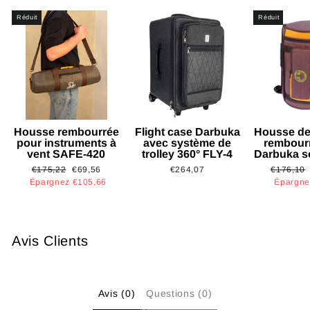
Réduit
Réduit
Housse rembourrée
Flight case Darbuka
Housse de
pour instruments à
avec système de
rembour
vent SAFE-420
trolley 360° FLY-4
Darbuka s
Prix
Prix
Prix
€175,22
€69,56
€264,07
€176,10
régulier
réduit
régulier
Épargnez €105,66
Épargne
Avis Clients
Avis (0)
Questions (0)