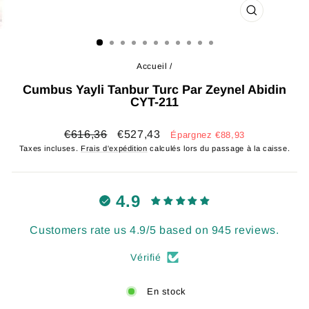
FERMER
(ESC)
Accueil
/
Cumbus Yayli Tanbur Turc Par Zeynel Abidin
CYT-211
Prix
Prix
€616,36
€527,43
Épargnez €88,93
régulier
réduit
Taxes incluses.
Frais d'expédition
calculés lors du passage à la caisse.
4.9
Customers rate us 4.9/5 based on 945 reviews.
Vérifié
En stock