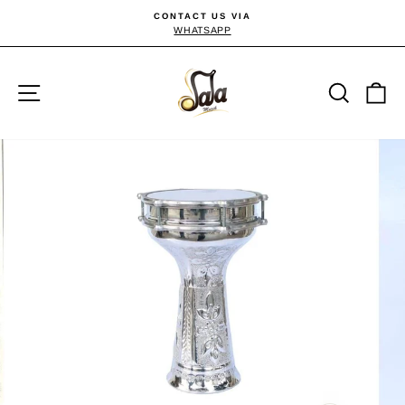
Passer
CONTACT US VIA
au
WHATSAPP
Diaporama
Pause
contenu
Navigation
Reche
P