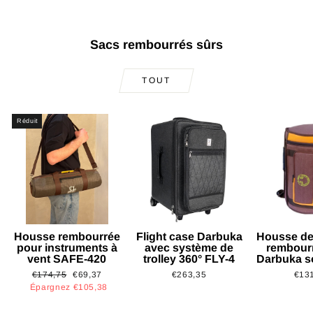
Sacs rembourrés sûrs
TOUT
Réduit
Housse rembourrée
Flight case Darbuka
Housse de
pour instruments à
avec système de
rembour
vent SAFE-420
trolley 360° FLY-4
Darbuka s
Prix
Prix
€174,75
€69,37
€263,35
€13
régulier
réduit
Épargnez €105,38