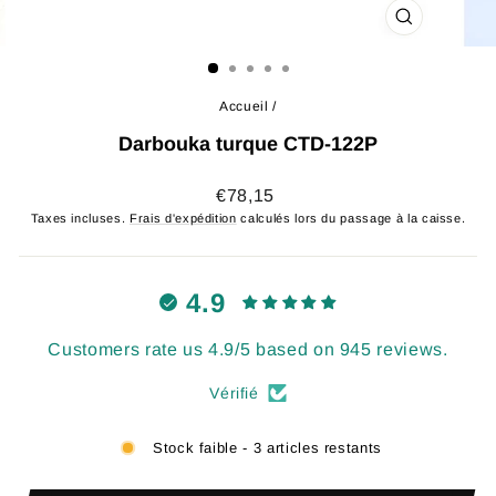
FERMER
(ESC)
Accueil
/
Darbouka turque CTD-122P
Prix
€78,15
régulier
Taxes incluses.
Frais d'expédition
calculés lors du passage à la caisse.
4.9
Customers rate us 4.9/5 based on 945 reviews.
Vérifié
Stock faible - 3 articles restants