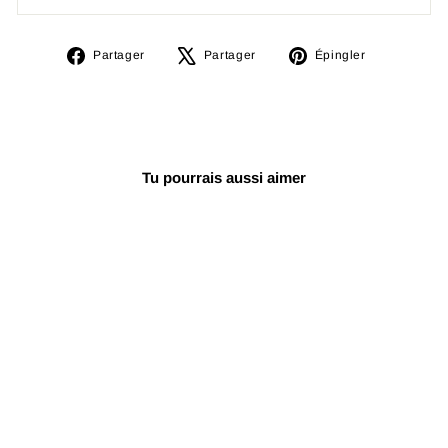
Partager
Tweeter
Épingler
Partager
Partager
Épingler
sur
sur
sur
Facebook
X
Pinterest
Tu pourrais aussi aimer
Darbouka turque
CTD-122P
€78,15