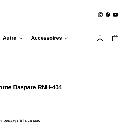
Instagram
Facebook
YouTu
Se connec
Pani
Autre
Accessoires
Corne Baspare RNH-404
du passage à la caisse.