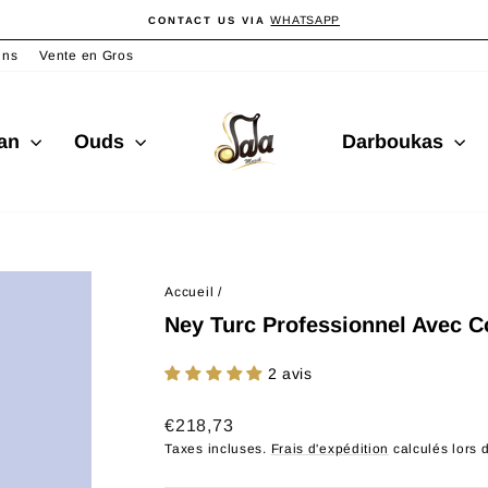
WHATSAPP
CONTACT US VIA
Diaporama
Pause
ins
Vente en Gros
san
Ouds
Darboukas
Accueil
/
Ney Turc Professionnel Avec 
2 avis
Prix
€218,73
régulier
Taxes incluses.
Frais d'expédition
calculés lors 