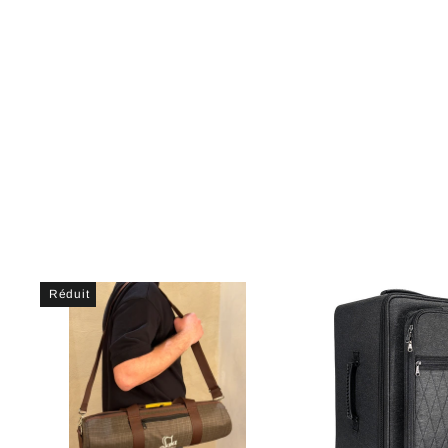
Baspare RNH-404
€218,73
Réduit