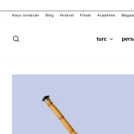
Passer
au
Nous contacter
Blog
Festival
Filiale
Académie
Magas
contenu
Rechercher
turc
per