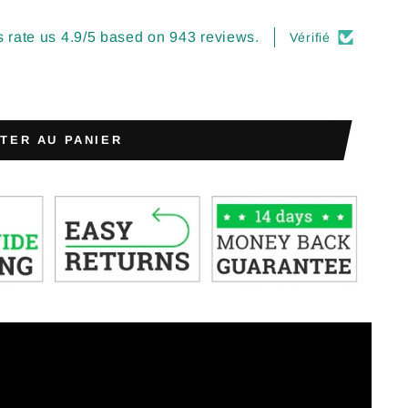
 rate us 4.9/5 based on 943 reviews.
Vérifié
TER AU PANIER