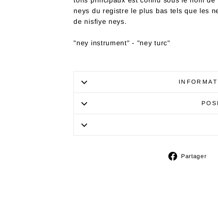
tons principaux est connu sous le nom de
neys du registre le plus bas tels que les 
de nisfiye neys.
"ney instrument" - "ney turc"
INFORMAT
POS
P
Partager
s
F