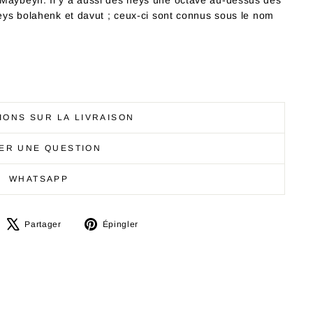
 Maybeyn. Il y a aussi des neys une octave au-dessus des
neys bolahenk et davut ; ceux-ci sont connus sous le nom
IONS SUR LA LIVRAISON
ER UNE QUESTION
WHATSAPP
artager
Tweeter
Épingler
Partager
Épingler
ur
sur
sur
acebook
X
Pinterest