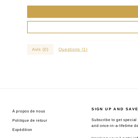
Avis (
0
)
Questions (
1
)
SIGN UP AND SAV
À propos de nous
Subscribe to get special 
Politique de retour
and once-in-a-lifetime d
Expédition
INSCRIVEZ-
S'INSCRIRE