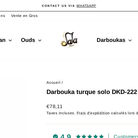
WHATSAPP
CONTACT US VIA
Diaporama
Pause
ins
Vente en Gros
san
Ouds
Darboukas
Accueil
/
Darbouka turque solo DKD-222
Prix
€78,11
régulier
Taxes incluses.
Frais d'expédition
calculés lors 
4.9
Customers