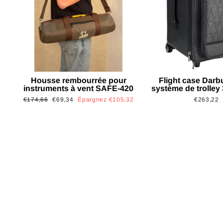
Housse rembourrée pour
Flight case Darb
instruments à vent SAFE-420
système de trolley
Prix
Prix
€174,66
€69,34
Épargnez €105,32
€263,22
régulier
réduit