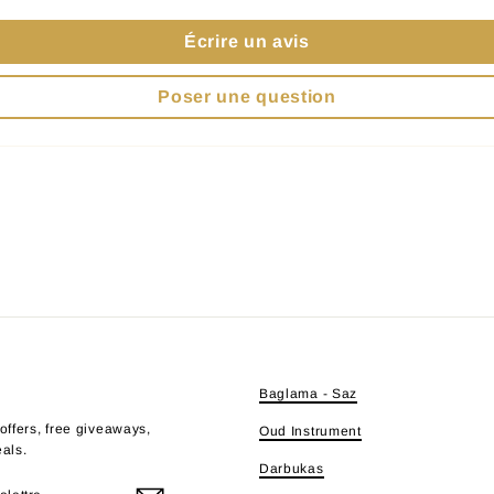
Écrire un avis
Poser une question
E
Baglama - Saz
offers, free giveaways,
Oud Instrument
eals.
Darbukas