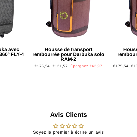
uka avec
Housse de transport
Houss
 360° FLY-4
rembourrée pour Darbuka solo
rembour
RAM-2
Prix
Prix
Prix
Pri
€175,54
€131,57
Épargnez €43,97
€175,54
€1
régulier
réduit
régulier
réd
Avis Clients
Soyez le premier à écrire un avis