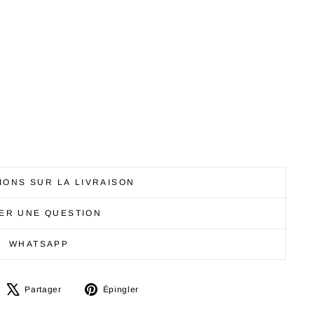
IONS SUR LA LIVRAISON
ER UNE QUESTION
WHATSAPP
artager
Tweeter
Épingler
Partager
Épingler
ur
sur
sur