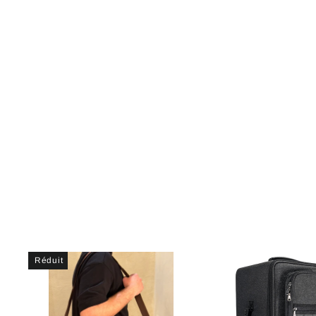
Darbouka turque solo DKD-222
€78,11
Réduit