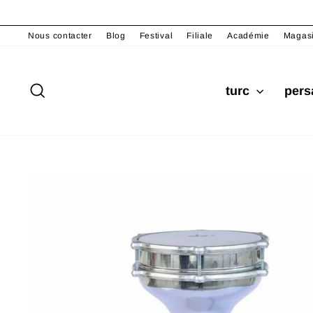
Passer
au
Nous contacter
Blog
Festival
Filiale
Académie
Magas
contenu
Rechercher
turc
per