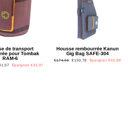
e de transport
Housse rembourrée Kanun
rée pour Tombak
Gig Bag SAFE-304
RAM-6
Prix
Prix
€174,66
€130,78
Épargnez €43,88
x
31,57
Épargnez €43,97
régulier
réduit
uit