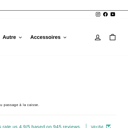
Instagram
Facebook
YouTu
Se connec
Pani
Autre
Accessoires
du passage à la caisse.
 rate us 4.9/5 based on 945 reviews.
Vérifié