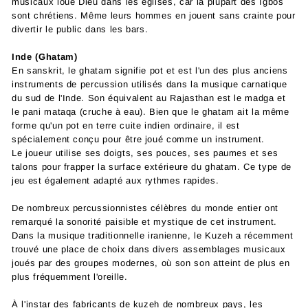
musicaux loue Dieu dans les églises, car la plupart des Igbos
sont chrétiens. Même leurs hommes en jouent sans crainte pour
divertir le public dans les bars.
Inde (Ghatam)
En sanskrit, le ghatam signifie pot et est l'un des plus anciens
instruments de percussion utilisés dans la musique carnatique
du sud de l'Inde. Son équivalent au Rajasthan est le madga et
le pani mataqa (cruche à eau). Bien que le ghatam ait la même
forme qu'un pot en terre cuite indien ordinaire, il est
spécialement conçu pour être joué comme un instrument.
Le joueur utilise ses doigts, ses pouces, ses paumes et ses
talons pour frapper la surface extérieure du ghatam. Ce type de
jeu est également adapté aux rythmes rapides.
De nombreux percussionnistes célèbres du monde entier ont
remarqué la sonorité paisible et mystique de cet instrument.
Dans la musique traditionnelle iranienne, le Kuzeh a récemment
trouvé une place de choix dans divers assemblages musicaux
joués par des groupes modernes, où son son atteint de plus en
plus fréquemment l'oreille.
À l'instar des fabricants de kuzeh de nombreux pays, les