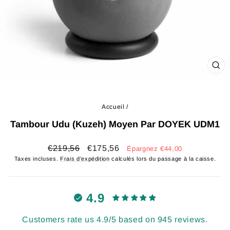
FE
(ES
Accueil
/
Tambour Udu (Kuzeh) Moyen Par DOYEK UDM1
Prix
Prix
€219,56
€175,56
Épargnez €44,00
régulier
réduit
Taxes incluses.
Frais d'expédition
calculés lors du passage à la caisse.
4.9
Customers rate us 4.9/5 based on 945 reviews.