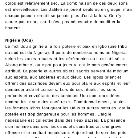
corps est relativement sec. La combinaison de ces deux sons
est merveilleuse. Les Jahleh se jouent seuls ou en groupe, mais
chaque joueur n'en utilise jamais plus d'un à la fois. On n'y
ajoute pas d'eau, car il n'est pas nécessaire de modifier la
hauteur.
Nigéria (Udu)
Le mot Udu signifie à la fois poterie et paix en Igbo (une tribu
du sud-est du Nigeria). Il porte de nombreux noms au Nigeria,
selon les zones tribales et les cérémonies où il est utilisé. «
Abang mbre », ou « pot pour jouer », est le nom généralement
attribué. La poterie et autres objets sacrés servent de médium
aux esprits, aux ancêtres et aux dieux. Les Igbos prient et
offrent des sacrifices devant eux pour plaire aux esprits et leur
demander aide et conseils. Lors de ces rituels, les sons
profonds et envoûtants des tambours Udu sont considérés
comme les « voix des ancêtres ». Traditionnellement, seules
les femmes Igbos fabriquent les Udus et autres poteries, car la
poterie est trop dangereuse pour les hommes. L'argile
nécessaire est collectée dans des lieux sacrés. La présence
d'un homme dans ces lieux secrets constituerait une grave
offense et le rendrait impuissant. Aujourd'hui, le son des pots