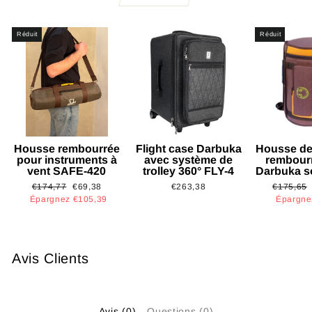
Réduit
Réduit
Housse rembourrée
Flight case Darbuka
Housse de
pour instruments à
avec système de
rembour
vent SAFE-420
trolley 360° FLY-4
Darbuka s
Prix
Prix
Prix
€174,77
€69,38
€263,38
€175,65
régulier
réduit
régulier
Épargnez €105,39
Épargne
Avis Clients
Avis (0)
Questions (0)